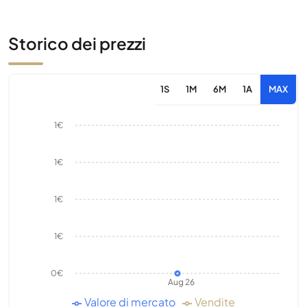
Storico dei prezzi
1S
1M
6M
1A
MAX
1€
1€
1€
1€
0€
Aug 26
Valore di mercato
Vendite