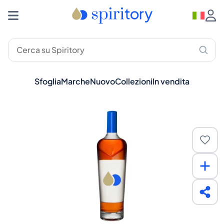
Sfoglia
Marche
Nuovo
Collezioni
In vendita