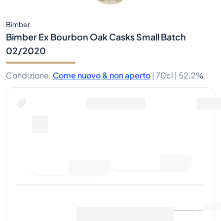
Bimber
Bimber Ex Bourbon Oak Casks Small Batch
02/2020
Condizione
:
Come nuovo & non aperto
|
70cl |
52.2%
Fai un'offerta di acquisto
Ultima vendita
:
Ancora
Visualizza i dati di mercato
(
0
)
nessuna vendita
Vendi ora