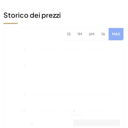
1S
1M
6M
1A
MAX
1€
1€
1€
1€
0€
Aug 26
Valore di mercato
Vendite
Storico di 12 mesi