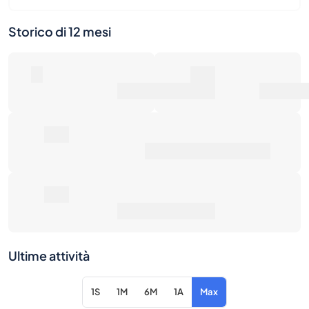
0
0€
Numero di vendite
Valore di mercato
0€
Prezzo medio di vendita
0€
Rendimento totale
Ultime attività
1S
1M
6M
1A
Max