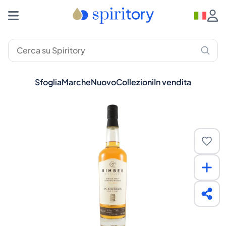
Sfoglia
Marche
Nuovo
Collezioni
In vendita