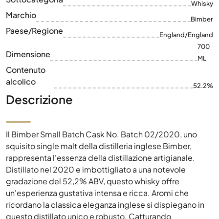
Dimensione
ML
Contenuto
alcolico
52.2%
Descrizione
Il Bimber Small Batch Cask No. Batch 02/2020, uno
squisito single malt della distilleria inglese Bimber,
rappresenta l'essenza della distillazione artigianale.
Distillato nel 2020 e imbottigliato a una notevole
gradazione del 52,2% ABV, questo whisky offre
un'esperienza gustativa intensa e ricca. Aromi che
ricordano la classica eleganza inglese si dispiegano in
questo distillato unico e robusto. Catturando
un'affascinante narrazione storica delle isole
britanniche, la bottiglia da 700 ml del Bimber Small
Batch Cask è un must per ogni amante del whisky.
Immergiti nel ricco patrimonio e nell'eccezionale qualità