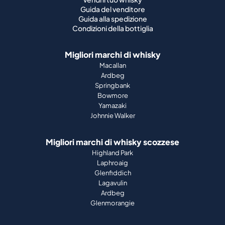
Migliori marchi di whisky
Macallan
Ardbeg
Springbank
Bowmore
Yamazaki
Johnnie Walker
Migliori marchi di whisky scozzese
Highland Park
Laphroaig
Glenfiddich
Lagavulin
Ardbeg
Glenmorangie
Chi siamo
Come funziona
Guida al portafoglio
Azienda
Stampa