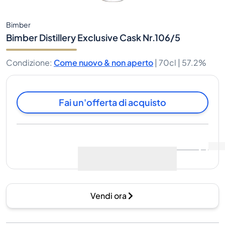
Bimber
Bimber Distillery Exclusive Cask Nr.106/5
Condizione
:
Come nuovo & non aperto
|
70cl |
57.2%
Fai un'offerta di acquisto
Ultima vendita
:
Ancora
Visualizza i dati di mercato
(
0
)
nessuna vendita
Vendi ora