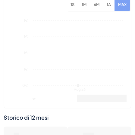
1S
1M
6M
1A
MAX
1€
1€
1€
1€
0€
Aug 26
Valore di mercato
Vendite
Storico di 12 mesi