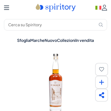
Sfoglia
Marche
Nuovo
Collezioni
In vendita