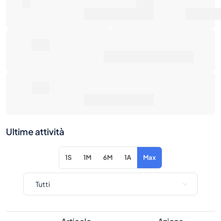
0
0€
Numero di vendite
Valore di mercato
0€
Prezzo medio di vendita
0€
Rendimento totale
Ultime attività
1S
1M
6M
1A
Max