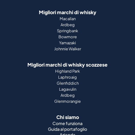
Migliori marchi di whisky
Macallan
Ardbeg
Springbank
Bowmore
Yamazaki
Johnnie Walker
Migliori marchi di whisky scozzese
Highland Park
Laphroaig
Glenfiddich
Lagavulin
Ardbeg
Glenmorangie
Chi siamo
Come funziona
Guida al portafoglio
Azienda