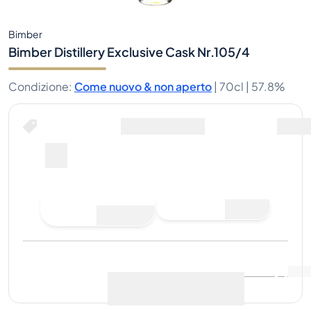
Bimber
Bimber Distillery Exclusive Cask Nr.105/4
Condizione
:
Come nuovo & non aperto
|
70cl |
57.8%
Compra ora per
spedizione inclusa
--
Fai un'offerta di
Compra ora
acquisto
Ultima vendita
:
Ancora
Visualizza i dati di mercato
(
..
)
nessuna vendita