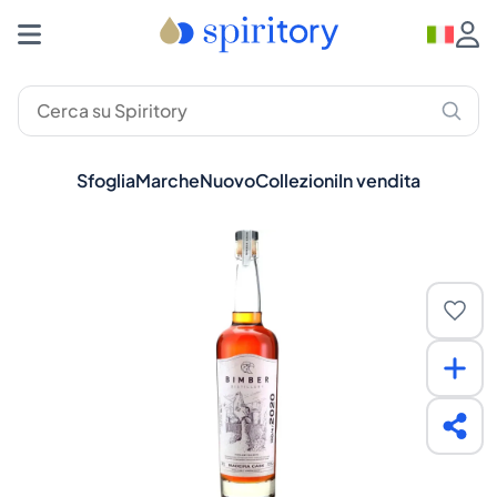
Sfoglia
Marche
Nuovo
Collezioni
In vendita