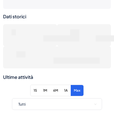
Dati storici
0
0€
Numero di vendite
Valore di mercato
0€
Prezzo medio di vendita
Ultime attività
1S
1M
6M
1A
Max