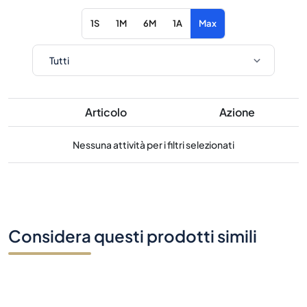
1S
1M
6M
1A
Max
Articolo
Azione
Nessuna attività per i filtri selezionati
Considera questi prodotti simili