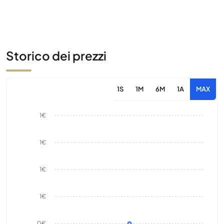
Storico dei prezzi
1S
1M
6M
1A
MAX
1€
1€
1€
1€
0€