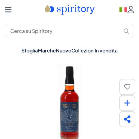
Sfoglia
Marche
Nuovo
Collezioni
In vendita