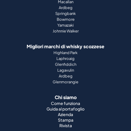
Macallan
Ardbeg
Springbank
Bowmore
Yamazaki
Johnnie Walker
Migliori marchi di whisky scozzese
Highland Park
Laphroaig
Glenfiddich
Lagavulin
Ardbeg
Glenmorangie
Chi siamo
Come funziona
Guida al portafoglio
Azienda
Stampa
Rivista