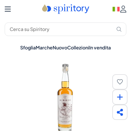
Sfoglia
Marche
Nuovo
Collezioni
In vendita