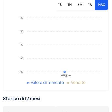
1S
1M
6M
1A
MAX
1€
1€
1€
1€
0€
Aug 26
Valore di mercato
Vendite
Storico di 12 mesi