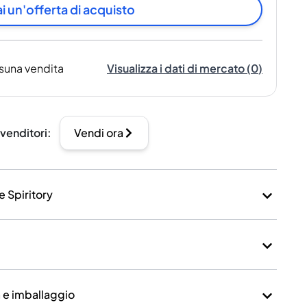
i un'offerta di acquisto
suna vendita
Visualizza i dati di mercato
(
0
)
 venditori
:
Vendi ora
e Spiritory
a e imballaggio