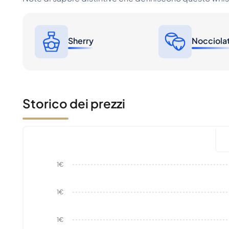
Sherry
Nocciola
Storico dei prezzi
1€
1€
1€