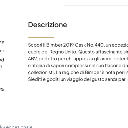
Descrizione
ky
Scopri il Bimber 2019 Cask No.440, un ecceziona
er
cuore del Regno Unito. Questo affascinante si
ABV, perfetto per chi apprezza gli aromi potenti
nd
sinfonia di sapori complessi nel suo flacone da 7
0
collezionisti. La regione di Bimber è nota per i
Siediti e goditi un viaggio del gusto senza pari
1%
sky eccezionale