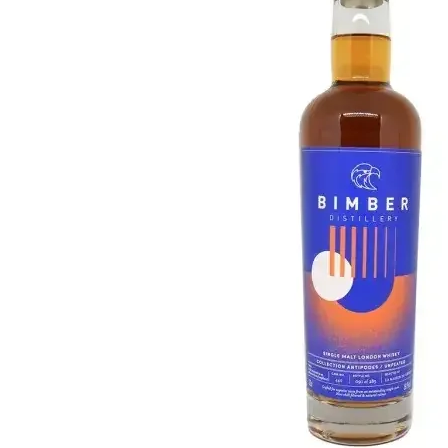
Taiwan
Glendronach
Stati Uniti
Highland Park
Redbreast
Marche
Royal Salute
Ardbeg
Springbank
Dalmore
Glenfiddich
Bourbon e Americano
Hibiki
Blanton's
Johnnie Walker
Booker's
Laphroaig
Eagle Rare
Macallan
Jack Daniel's
Midleton
Jim Beam
Springbank
Maker's Mark
Yamazaki
Michter's
Pappy Van Winkle
Migliori Offerte
Weller
Offerte Hot
Woodford Reserve
Sotto 50€
50-100€
Distillati e Rum