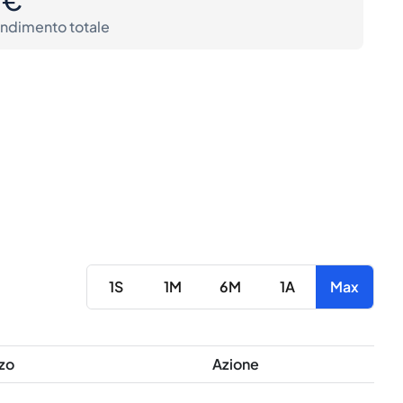
ndimento totale
1S
1M
6M
1A
Max
zo
Azione