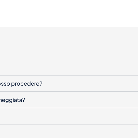
posso procedere?
nneggiata?