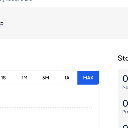
to
Sto
1S
1M
6M
1A
MAX
Nu
Pr