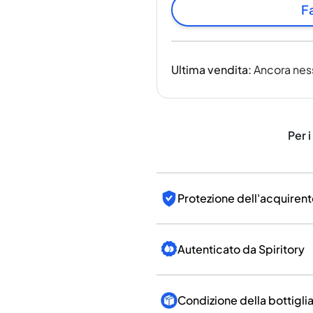
India
Fa
Taiwan
Cina
Corea
Ultima vendita
:
Ancora nes
America e Caraibi
Stati Uniti
Canada
Messico
Per i
Giamaica
Guyana
Barbados
Protezione dell'acquirent
Autenticato da Spiritory
Condizione della bottigli