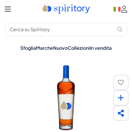
Sfoglia
Marche
Nuovo
Collezioni
In vendita