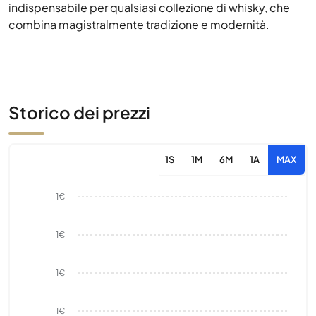
indispensabile per qualsiasi collezione di whisky, che
combina magistralmente tradizione e modernità.
Storico dei prezzi
1S
1M
6M
1A
MAX
1€
1€
1€
1€