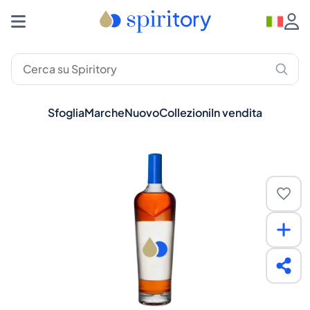
Sfoglia
Marche
Nuovo
Collezioni
In vendita