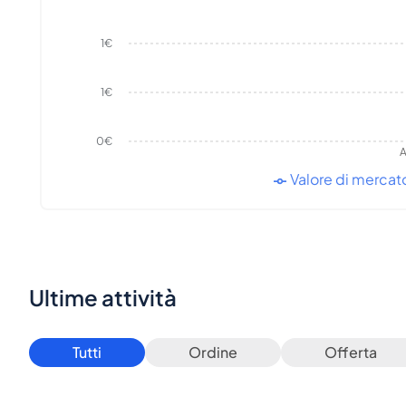
1€
1€
0€
A
Valore di mercat
Ultime attività
Tutti
Ordine
Offerta