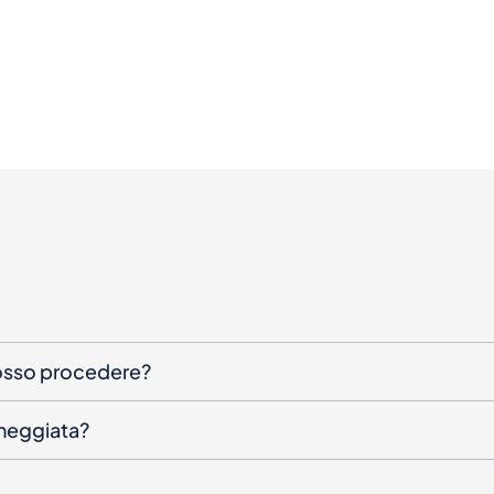
posso procedere?
nneggiata?