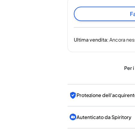
India
Taiwan
Fa
Cina
Corea
America e Caraibi
Ultima vendita
:
Ancora nes
Stati Uniti
Canada
Messico
Giamaica
Per i
Guyana
Barbados
Protezione dell'acquirent
Autenticato da Spiritory