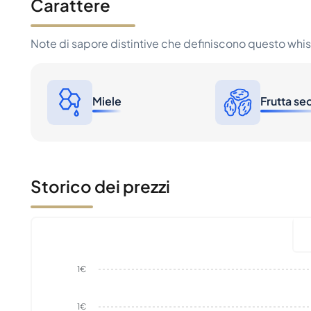
Carattere
Note di sapore distintive che definiscono questo whi
Miele
Frutta se
Storico dei prezzi
1€
1€