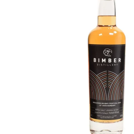
Taiwan
Glendronach
Stati Uniti
Highland Park
Redbreast
Marche
Royal Salute
Ardbeg
Springbank
Dalmore
Glenfiddich
Bourbon e Americano
Hibiki
Blanton's
Johnnie Walker
Booker's
Laphroaig
Eagle Rare
Macallan
Jack Daniel's
Midleton
Jim Beam
Springbank
Maker's Mark
Yamazaki
Michter's
Pappy Van Winkle
Migliori Offerte
Weller
Offerte Hot
Woodford Reserve
Sotto 50€
50-100€
Distillati e Rum