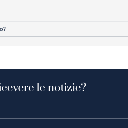
to?
icevere le notizie?