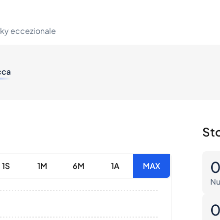
sky eccezionale
cca
Sto
1S
1M
6M
1A
MAX
Nu