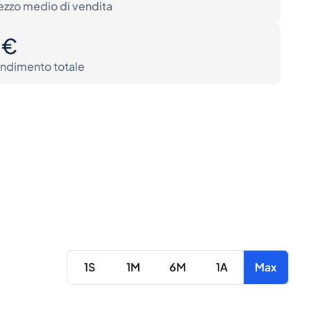
ezzo medio di vendita
0€
ndimento totale
1S
1M
6M
1A
Max