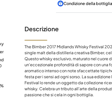
Condizione della bottigli
Descrizione
ky
The Bimber 2017 Midlands Whisky Festival 2021
er
single malt della distilleria creativa Bimber, c
Questo whisky esclusivo, maturato nel cuore del
nd
un'eccezionale profondità di sapore con una f
0
aromatico intenso con note sfaccettate tipich
festa per i sensi ad ogni sorso. La sua edizione
Festival lo rende un oggetto da collezione ric
7%
whisky. Celebra un tributo all'arte della produ
passione che si cela in ogni bottiglia.