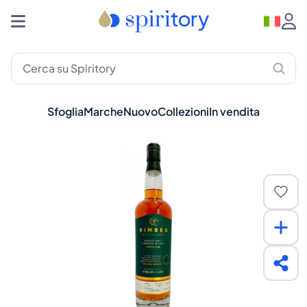
Sfoglia
Marche
Nuovo
Collezioni
In vendita