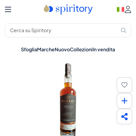
Sfoglia
Marche
Nuovo
Collezioni
In vendita