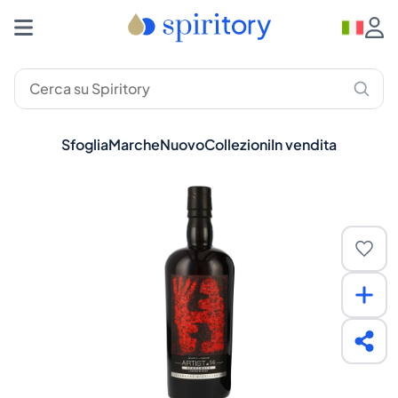
Sfoglia
Marche
Nuovo
Collezioni
In vendita