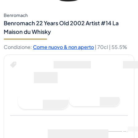
Benromach
Benromach 22 Years Old 2002 Artist #14 La
Maison du Whisky
Condizione
:
Come nuovo & non aperto
|
70cl |
55.5%
Compra ora per
spedizione inclusa
363€
Fai un'offerta di
Compra ora
acquisto
Ultima vendita
:
Ancora
Visualizza i dati di mercato
(
..
)
nessuna vendita