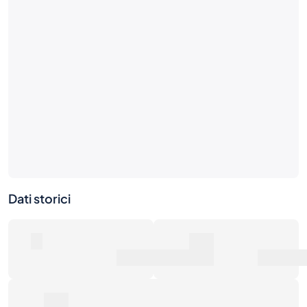
Dati storici
0
0€
Numero di vendite
Valore di mercato
0€