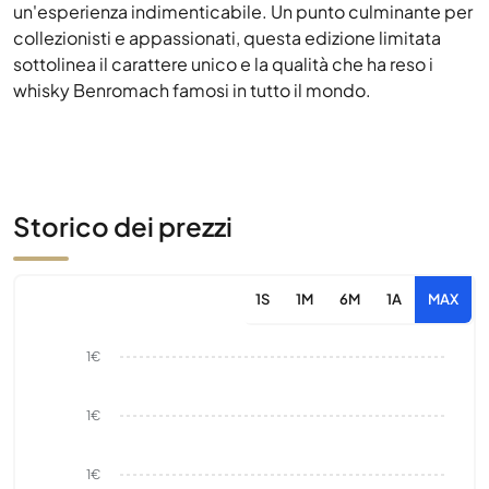
un'esperienza indimenticabile. Un punto culminante per
collezionisti e appassionati, questa edizione limitata
sottolinea il carattere unico e la qualità che ha reso i
whisky Benromach famosi in tutto il mondo.
Storico dei prezzi
1S
1M
6M
1A
MAX
1€
1€
1€