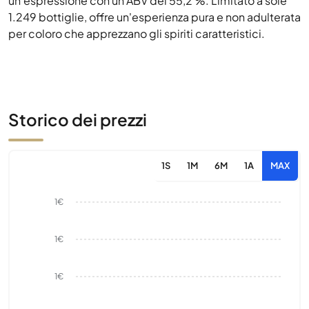
un'espressione con un ABV del 55,2 %. Limitato a sole
1.249 bottiglie, offre un'esperienza pura e non adulterata
per coloro che apprezzano gli spiriti caratteristici.
Storico dei prezzi
1S
1M
6M
1A
MAX
1€
1€
1€