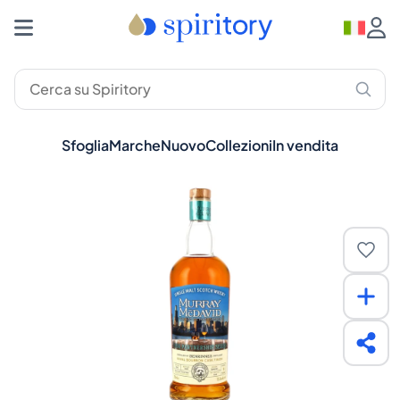
Sfoglia
Marche
Nuovo
Collezioni
In vendita