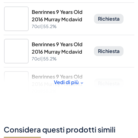
Benrinnes 9 Years Old
Richiesta
2016 Murray Mcdavid
70cl |
55.2%
Benrinnes 9 Years Old
Richiesta
2016 Murray Mcdavid
70cl |
55.2%
Benrinnes 9 Years Old
Vedi di più
Richiesta
2016 Murray Mcdavid
70cl |
55.2%
Considera questi prodotti simili