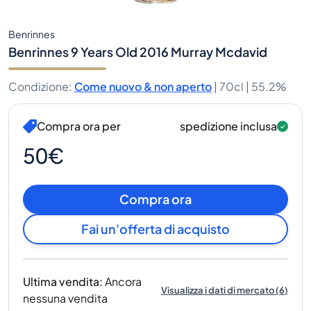
Benrinnes
Benrinnes 9 Years Old 2016 Murray Mcdavid
Condizione
:
Come nuovo & non aperto
|
70cl |
55.2%
Compra ora per
spedizione inclusa
50€
Compra ora
Fai un'offerta di acquisto
Ultima vendita
:
Ancora
Visualizza i dati di mercato
(
6
)
nessuna vendita