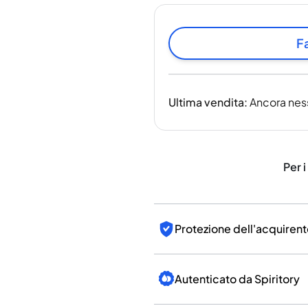
India
Taiwan
Cina
Fa
Corea
America e Caraibi
Stati Uniti
Ultima vendita
:
Ancora nes
Canada
Messico
Giamaica
Guyana
Per i
Barbados
Protezione dell'acquirent
Autenticato da Spiritory