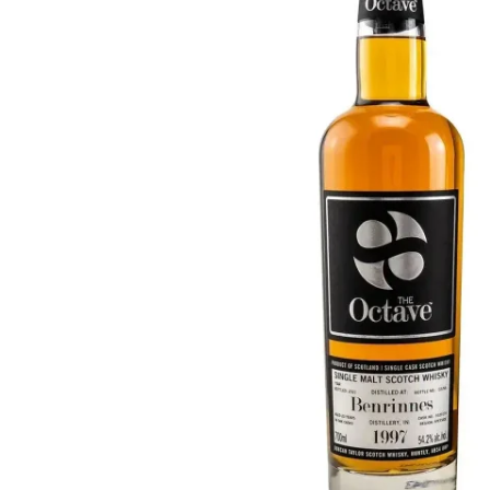
Taiwan
Glendronach
Stati Uniti
Highland Park
Redbreast
Marche
Royal Salute
Ardbeg
Springbank
Dalmore
Glenfiddich
Bourbon e Americano
Hibiki
Blanton's
Johnnie Walker
Booker's
Laphroaig
Eagle Rare
Macallan
Jack Daniel's
Midleton
Jim Beam
Springbank
Maker's Mark
Yamazaki
Michter's
Pappy Van Winkle
Migliori Offerte
Weller
Offerte Hot
Woodford Reserve
Sotto 50€
50-100€
Distillati e Rum