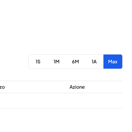
1S
1M
6M
1A
Max
zo
Azione