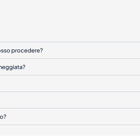
posso procedere?
nneggiata?
to?