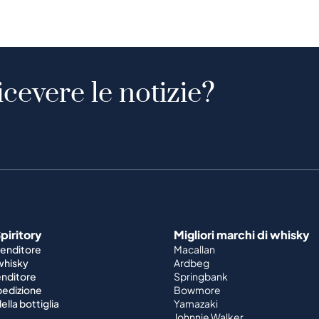
icevere le notizie?
piritory
Migliori marchi di whisky
venditore
Macallan
 whisky
Ardbeg
enditore
Springbank
spedizione
Bowmore
ella bottiglia
Yamazaki
Johnnie Walker