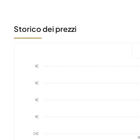
Storico dei prezzi
1€
1€
1€
1€
0€
A