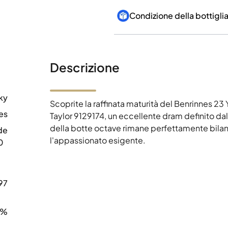
Condizione della bottigli
Descrizione
ky
Scoprite la raffinata maturità del Benrinnes 
es
Taylor 9129174, un eccellente dram definito dal
della botte octave rimane perfettamente bilanci
de
l'appassionato esigente.
0
97
2%