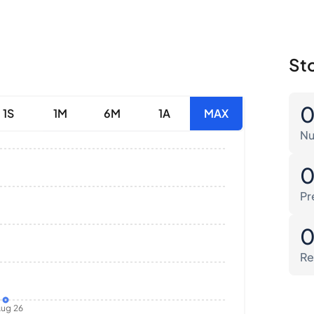
Sto
1S
1M
6M
1A
MAX
Nu
Pr
Re
ug 26