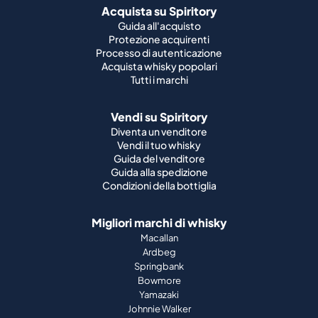
Tutti i marchi
Vendi su Spiritory
Diventa un venditore
Vendi il tuo whisky
Guida del venditore
Guida alla spedizione
Condizioni della bottiglia
Migliori marchi di whisky
Macallan
Ardbeg
Springbank
Bowmore
Yamazaki
Johnnie Walker
Migliori marchi di whisky scozzese
Highland Park
Laphroaig