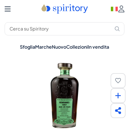
Sfoglia
Marche
Nuovo
Collezioni
In vendita