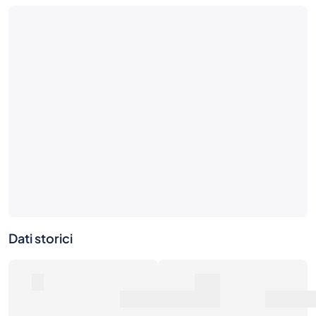
Ancora nessuna attività di mercato
Sii il primo: fai un'offerta o metti in vendita questa
bottiglia.
Dati storici
0
0€
Numero di vendite
Valore di mercato
0€
Prezzo medio di vendita