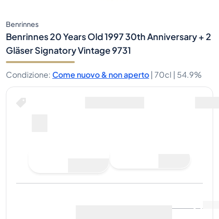
Benrinnes
Benrinnes 20 Years Old 1997 30th Anniversary + 2
Gläser Signatory Vintage 9731
Condizione
:
Come nuovo & non aperto
|
70cl |
54.9%
Fai un'offerta di acquisto
Ultima vendita
:
Ancora
Visualizza i dati di mercato
(
0
)
nessuna vendita
Vendi ora