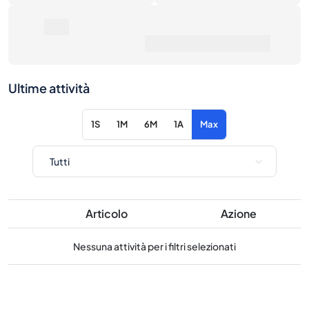
Ultime attività
1S
1M
6M
1A
Max
Articolo
Azione
Nessuna attività per i filtri selezionati
Considera questi prodotti simili