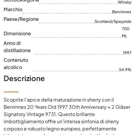
Dimensione
ML
Anno di
distillazione
1997
Contenuto
alcolico
54.9%
Descrizione
Scoprite l'apice della maturazione in sherry con il
Benrinnes 20 Years Old 1997 30th Anniversary + 2 Gläser
Signatory Vintage 9731. Questo brillante
imbottigliamento offre un'intensa sinfonia di sherry
corposo e robusto legno europeo, perfettamente
bilanciato senza alcuna nota sgradevole. Una lezione
magistrale di profondità e carattere per il vero
intenditore.