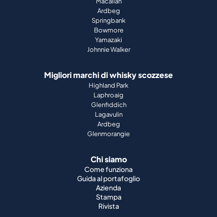
Macallan
Ardbeg
Springbank
Bowmore
Yamazaki
Johnnie Walker
Migliori marchi di whisky scozzese
Highland Park
Laphroaig
Glenfiddich
Lagavulin
Ardbeg
Glenmorangie
Chi siamo
Come funziona
Guida al portafoglio
Azienda
Stampa
Rivista