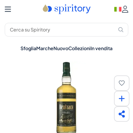
Sfoglia
Marche
Nuovo
Collezioni
In vendita