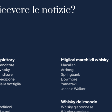
icevere le notizie?
piritory
Migliori marchi di whisky
venditore
Macallan
 whisky
Ardbeg
enditore
Springbank
spedizione
Bowmore
ella bottiglia
Yamazaki
Johnnie Walker
Whisky del mondo
ndizioni
Whisky giapponese
 legali
Whisky irlandese