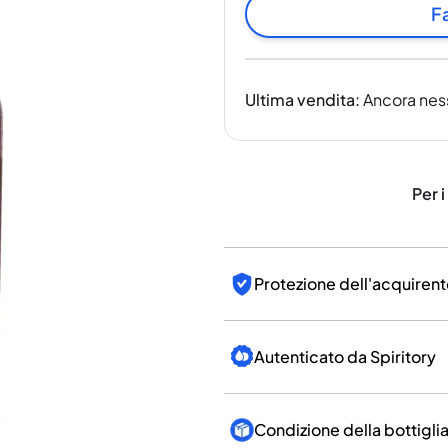
India
Fa
Taiwan
Cina
Corea
Ultima vendita
:
Ancora nes
America e Caraibi
Stati Uniti
Canada
Messico
Per i
Giamaica
Guyana
Barbados
Protezione dell'acquirent
Autenticato da Spiritory
Condizione della bottigli