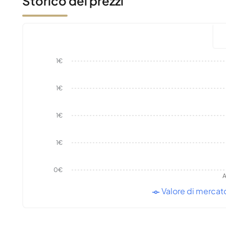
Storico dei prezzi
1€
1€
1€
1€
0€
A
Valore di mercat