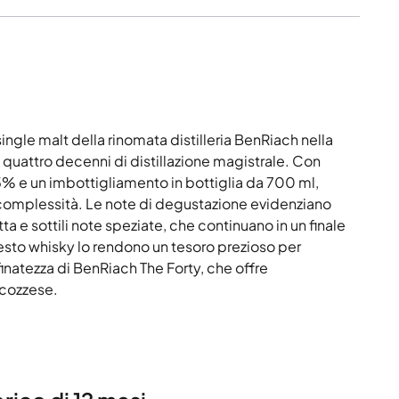
ingle malt della rinomata distilleria BenRiach nella
quattro decenni di distillazione magistrale. Con
5% e un imbottigliamento in bottiglia da 700 ml,
complessità. Le note di degustazione evidenziano
ta e sottili note speziate, che continuano in un finale
uesto whisky lo rendono un tesoro prezioso per
ffinatezza di BenRiach The Forty, che offre
scozzese.