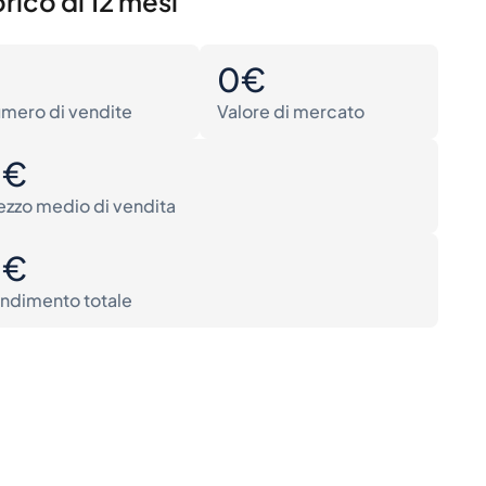
rico di 12 mesi
0
0€
mero di vendite
Valore di mercato
0€
ezzo medio di vendita
0€
ndimento totale