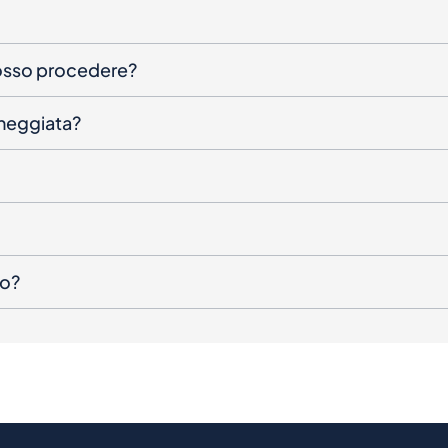
posso procedere?
nneggiata?
to?