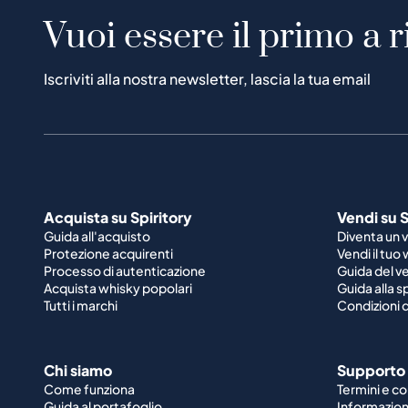
Vuoi essere il primo a r
Iscriviti alla nostra newsletter, lascia la tua email
Acquista su Spiritory
Vendi su S
Guida all'acquisto
Diventa un 
Protezione acquirenti
Vendi il tuo
Processo di autenticazione
Guida del v
Acquista whisky popolari
Guida alla 
Tutti i marchi
Condizioni d
Chi siamo
Supporto
Come funziona
Termini e co
Guida al portafoglio
Informazioni