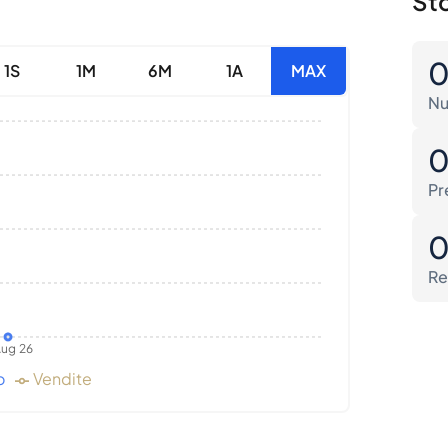
Sto
1S
1M
6M
1A
MAX
Nu
Pr
Re
ug 26
o
Vendite