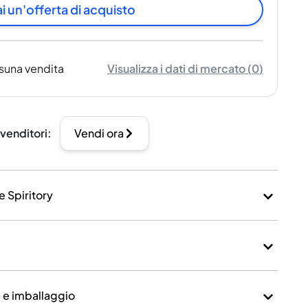
i un'offerta di acquisto
suna vendita
Visualizza i dati di mercato
(
0
)
 venditori
:
Vendi ora
e Spiritory
a e imballaggio