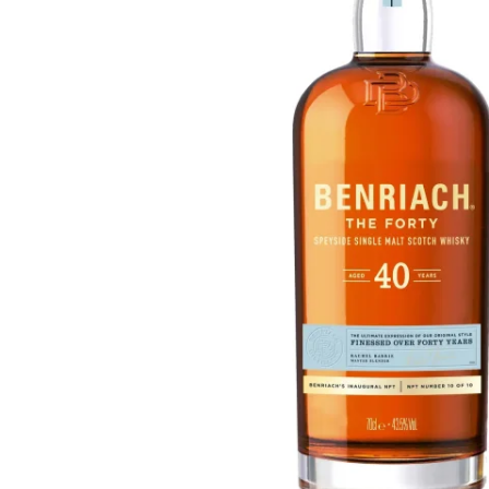
Taiwan
Glendronach
Stati Uniti
Highland Park
Redbreast
Marche
Royal Salute
Ardbeg
Springbank
Dalmore
Glenfiddich
Bourbon e Americano
Hibiki
Blanton's
Johnnie Walker
Booker's
Laphroaig
Eagle Rare
Macallan
Jack Daniel's
Midleton
Jim Beam
Springbank
Maker's Mark
Yamazaki
Michter's
Pappy Van Winkle
Migliori Offerte
Weller
Offerte Hot
Woodford Reserve
Sotto 50€
50-100€
Distillati e Rum