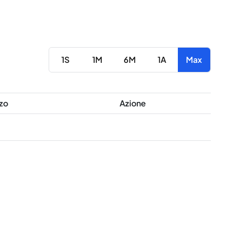
1S
1M
6M
1A
Max
zo
Azione