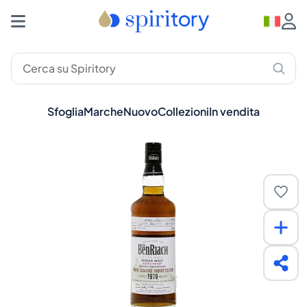
Sfoglia
Marche
Nuovo
Collezioni
In vendita