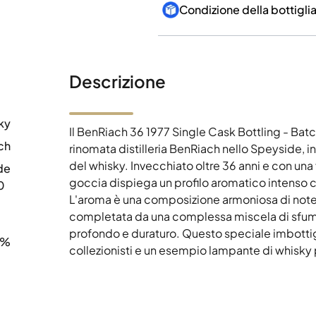
Condizione della bottigli
Descrizione
ky
Il BenRiach 36 1977 Single Cask Bottling - Bat
ch
rinomata distilleria BenRiach nello Speyside, i
del whisky. Invecchiato oltre 36 anni e con un
de
goccia dispiega un profilo aromatico intenso che
0
L'aroma è una composizione armoniosa di note 
completata da una complessa miscela di sfumatu
profondo e duraturo. Questo speciale imbottigli
9%
collezionisti e un esempio lampante di whisky 