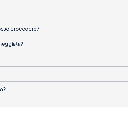
posso procedere?
nneggiata?
to?