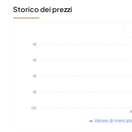
Storico dei prezzi
1€
1€
1€
1€
0€
A
Valore di mercat