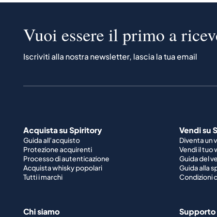
Vuoi essere il primo a ricev
Iscriviti alla nostra newsletter, lascia la tua email
Acquista su Spiritory
Vendi su S
Guida all'acquisto
Diventa un 
Protezione acquirenti
Vendi il tuo
Processo di autenticazione
Guida del v
Acquista whisky popolari
Guida alla 
Tutti i marchi
Condizioni d
Chi siamo
Supporto