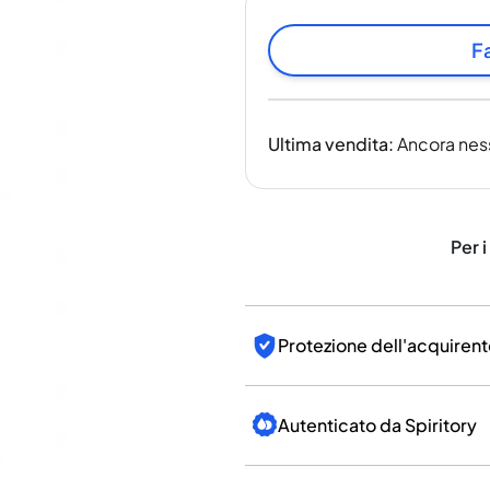
India
Taiwan
Fa
Cina
Corea
America e Caraibi
Ultima vendita
:
Ancora nes
Stati Uniti
Canada
Messico
Giamaica
Per i
Guyana
Barbados
Protezione dell'acquirent
Autenticato da Spiritory