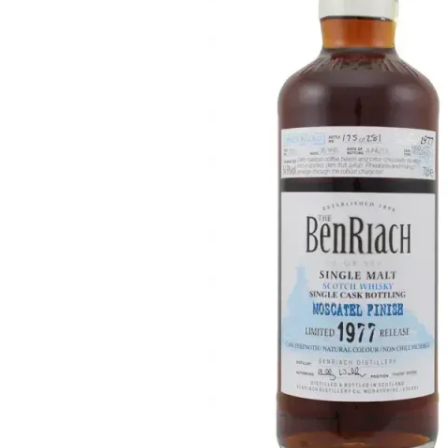
Taiwan
Glendronach
Stati Uniti
Highland Park
Redbreast
Marche
Royal Salute
Ardbeg
Springbank
Dalmore
Glenfiddich
Bourbon e Americano
Hibiki
Blanton's
Johnnie Walker
Booker's
Laphroaig
Eagle Rare
Macallan
Jack Daniel's
Midleton
Jim Beam
Springbank
Maker's Mark
Yamazaki
Michter's
Pappy Van Winkle
Migliori Offerte
Weller
Offerte Hot
Woodford Reserve
Sotto 50€
50-100€
Distillati e Rum