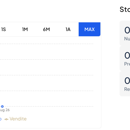
Sto
1S
1M
6M
1A
MAX
Nu
Pr
Re
ug 26
o
Vendite