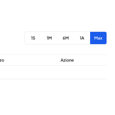
1S
1M
6M
1A
Max
zo
Azione