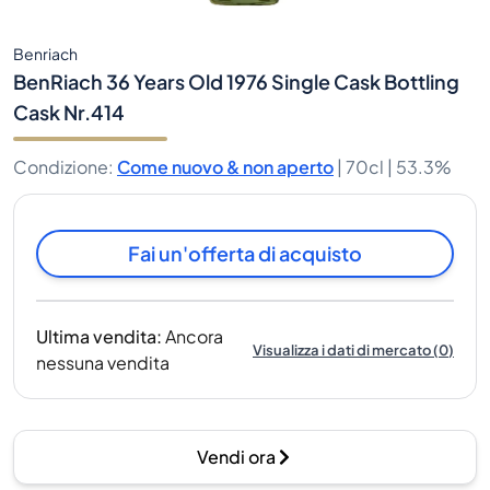
Benriach
BenRiach 36 Years Old 1976 Single Cask Bottling
Cask Nr.414
Condizione
:
Come nuovo & non aperto
|
70cl |
53.3%
Fai un'offerta di acquisto
Ultima vendita
:
Ancora
Visualizza i dati di mercato
(
0
)
nessuna vendita
Vendi ora