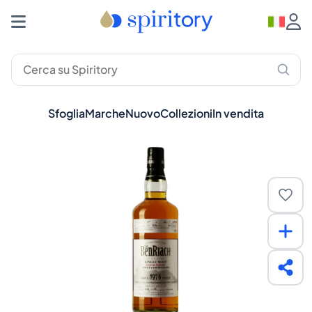
Sfoglia
Marche
Nuovo
Collezioni
In vendita