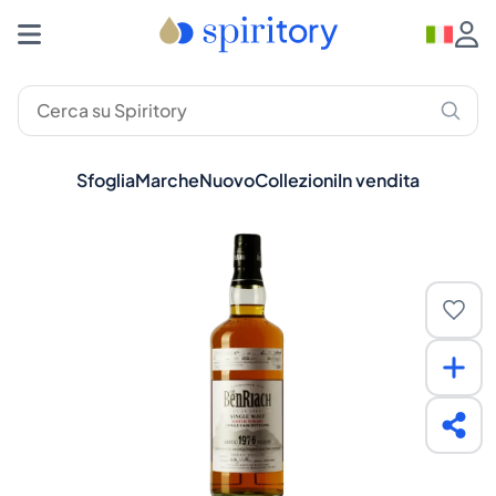
Sfoglia
Marche
Nuovo
Collezioni
In vendita