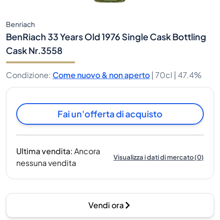
Benriach
BenRiach 33 Years Old 1976 Single Cask Bottling
Cask Nr.3558
Condizione
:
Come nuovo & non aperto
|
70cl |
47.4%
Fai un'offerta di acquisto
Ultima vendita
:
Ancora
Visualizza i dati di mercato
(
0
)
nessuna vendita
Vendi ora