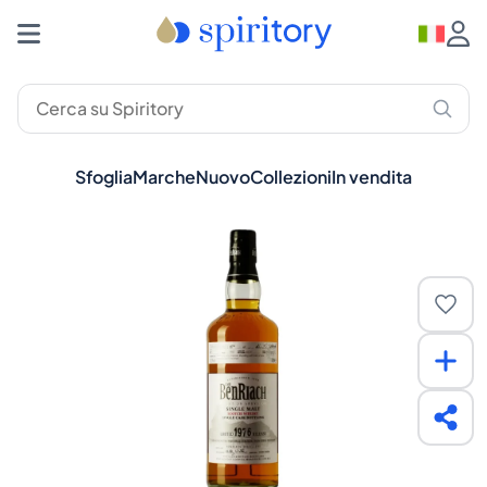
Sfoglia
Marche
Nuovo
Collezioni
In vendita