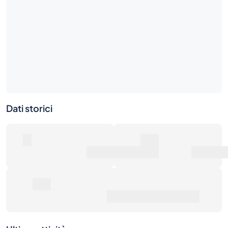
Dati storici
0
0€
Numero di vendite
Valore di mercato
0€
Prezzo medio di vendita