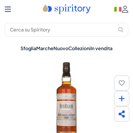
Sfoglia
Marche
Nuovo
Collezioni
In vendita