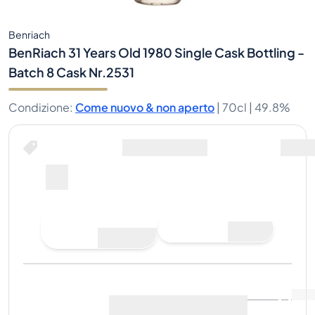
Benriach
BenRiach 31 Years Old 1980 Single Cask Bottling -
Batch 8 Cask Nr.2531
Condizione
:
Come nuovo & non aperto
|
70cl |
49.8%
Compra ora per
spedizione inclusa
--
Fai un'offerta di
Compra ora
acquisto
Ultima vendita
:
Ancora
Visualizza i dati di mercato
(
..
)
nessuna vendita