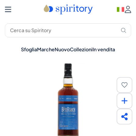
Sfoglia
Marche
Nuovo
Collezioni
In vendita