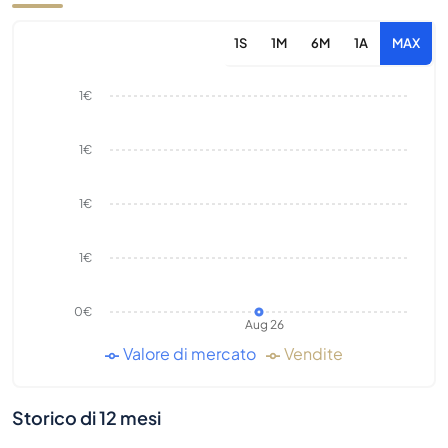
1S
1M
6M
1A
MAX
1€
1€
1€
1€
0€
Aug 26
Valore di mercato
Vendite
Storico di 12 mesi