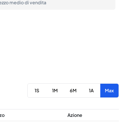
ezzo medio di vendita
1S
1M
6M
1A
Max
zo
Azione