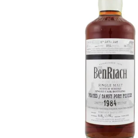
Taiwan
Glendronach
Stati Uniti
Highland Park
Redbreast
Marche
Royal Salute
Ardbeg
Springbank
Dalmore
Glenfiddich
Bourbon e Americano
Hibiki
Blanton's
Johnnie Walker
Booker's
Laphroaig
Eagle Rare
Macallan
Jack Daniel's
Midleton
Jim Beam
Springbank
Maker's Mark
Yamazaki
Michter's
Pappy Van Winkle
Migliori Offerte
Weller
Offerte Hot
Woodford Reserve
Sotto 50€
50-100€
Distillati e Rum