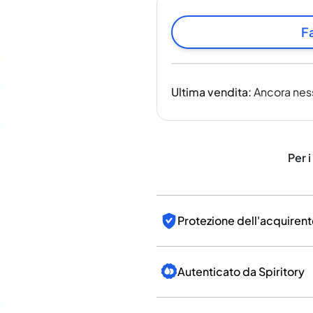
India
Taiwan
Fa
Cina
Corea
America e Caraibi
Ultima vendita
:
Ancora nes
Stati Uniti
Canada
Messico
Giamaica
Per i
Guyana
Barbados
Protezione dell'acquirent
Autenticato da Spiritory