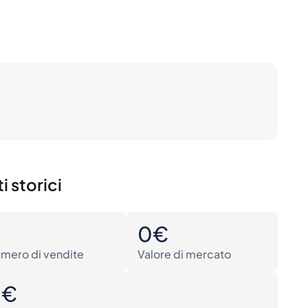
i storici
0
0€
mero di vendite
Valore di mercato
0€