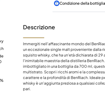
Condizione della bottigli
Descrizione
ky
Immergiti nell'affascinante mondo del BenRiac
ch
un eccezionale single malt proveniente dalla
squisito whisky, che ha un'età dichiarata di 29 
de
l'inimitabile maestria della distilleria BenRia
0
imbottigliato in una bottiglia da 700 ml, quest
multistrato. Scopri i ricchi aromi e la complessa
carattere e la profondità di BenRiach. Ideale per
3%
whisky è un'aggiunta preziosa a qualsiasi col
pari.