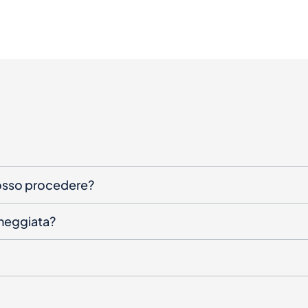
posso procedere?
nneggiata?