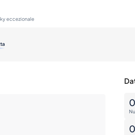
sky eccezionale
tta
Dat
Nu