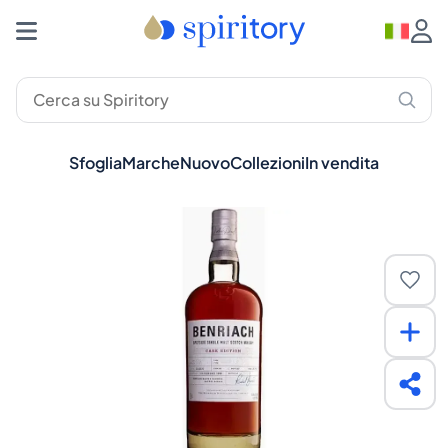
Sfoglia
Marche
Nuovo
Collezioni
In vendita