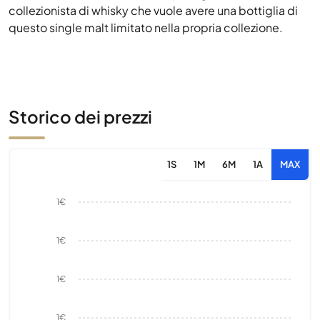
collezionista di whisky che vuole avere una bottiglia di
questo single malt limitato nella propria collezione.
Storico dei prezzi
1S
1M
6M
1A
MAX
1€
1€
1€
1€