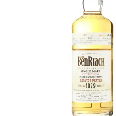
Taiwan
Glendronach
Stati Uniti
Highland Park
Redbreast
Marche
Royal Salute
Ardbeg
Springbank
Dalmore
Glenfiddich
Bourbon e Americano
Hibiki
Blanton's
Johnnie Walker
Booker's
Laphroaig
Eagle Rare
Macallan
Jack Daniel's
Midleton
Jim Beam
Springbank
Maker's Mark
Yamazaki
Michter's
Pappy Van Winkle
Migliori Offerte
Weller
Offerte Hot
Woodford Reserve
Sotto 50€
50-100€
Distillati e Rum