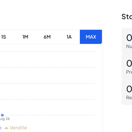
Sto
1S
1M
6M
1A
MAX
Nu
Pr
Re
ug 26
o
Vendite