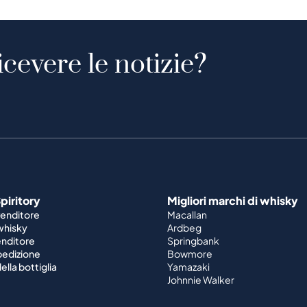
icevere le notizie?
piritory
Migliori marchi di whisky
venditore
Macallan
 whisky
Ardbeg
enditore
Springbank
spedizione
Bowmore
ella bottiglia
Yamazaki
Johnnie Walker