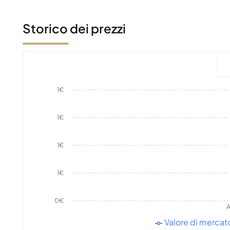
Storico dei prezzi
1€
1€
1€
1€
0€
A
Valore di mercat