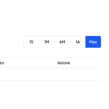
1S
1M
6M
1A
Max
zo
Azione