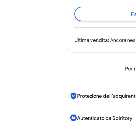
India
Taiwan
Fa
Cina
Corea
America e Caraibi
Ultima vendita
:
Ancora nes
Stati Uniti
Canada
Messico
Giamaica
Per i
Guyana
Barbados
Protezione dell'acquirent
Autenticato da Spiritory