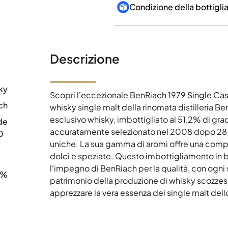
Condizione della bottigli
Descrizione
ky
Scopri l'eccezionale BenRiach 1979 Single Cas
ch
whisky single malt della rinomata distilleria 
esclusivo whisky, imbottigliato al 51,2% di grad
de
accuratamente selezionato nel 2008 dopo 28 an
0
uniche. La sua gamma di aromi offre una compl
dolci e speziate. Questo imbottigliamento in bo
l'impegno di BenRiach per la qualità, con ogni s
2%
patrimonio della produzione di whisky scozzese
apprezzare la vera essenza dei single malt del