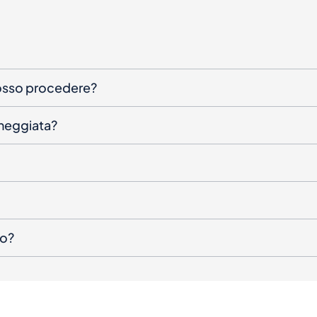
posso procedere?
nneggiata?
to?