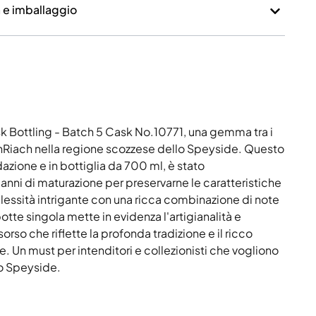
a e imballaggio
k Bottling - Batch 5 Cask No.10771, una gemma tra i
BenRiach nella regione scozzese dello Speyside. Questo
azione e in bottiglia da 700 ml, è stato
ni di maturazione per preservarne le caratteristiche
essità intrigante con una ricca combinazione di note
tte singola mette in evidenza l'artigianalità e
orso che riflette la profonda tradizione e il ricco
. Un must per intenditori e collezionisti che vogliono
lo Speyside.