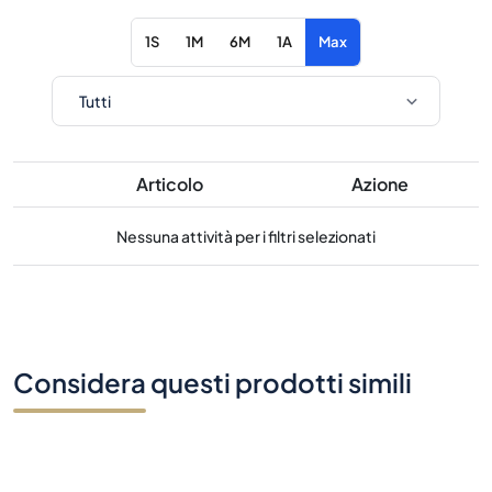
1S
1M
6M
1A
Max
Articolo
Azione
Nessuna attività per i filtri selezionati
Considera questi prodotti simili