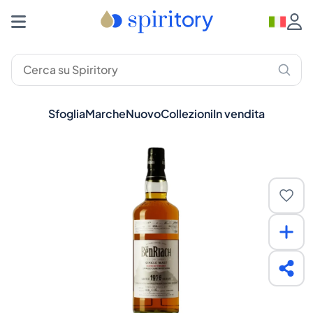
Sfoglia
Marche
Nuovo
Collezioni
In vendita