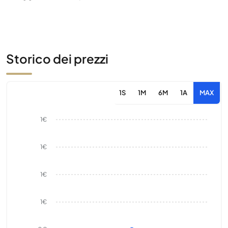
Storico dei prezzi
1S
1M
6M
1A
MAX
1€
1€
1€
1€