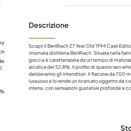
Descrizione
ky
Scopri il BenRiach 27 Year Old 1994 Cask Edit
ch
rinomata distilleria BenRiach. Situata nella f
goccia è caratterizzata da un tempo di matura
de
alcolica del 52,8%. Il profilo di questo raro 
0
delizieranno gli intenditori. Il flacone da 700 
lussuoso e lo rende un ricercato oggetto da col
intensi, con sensazioni gustative profonde e 
8%
Sto