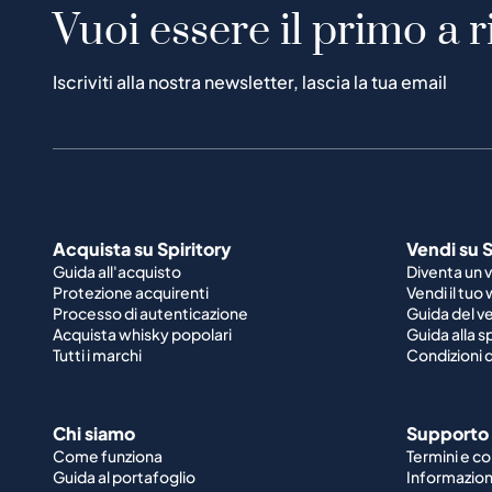
Vuoi essere il primo a r
Iscriviti alla nostra newsletter, lascia la tua email
Acquista su Spiritory
Vendi su S
Guida all'acquisto
Diventa un 
Protezione acquirenti
Vendi il tuo
Processo di autenticazione
Guida del v
Acquista whisky popolari
Guida alla 
Tutti i marchi
Condizioni d
Chi siamo
Supporto
Come funziona
Termini e co
Guida al portafoglio
Informazioni