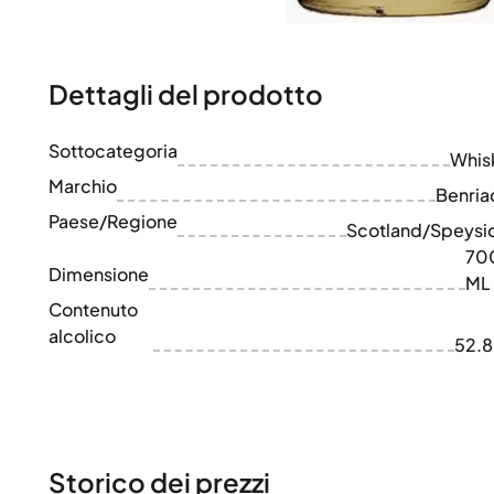
100-200€
Clase Azul
200-500€
Diplomatico
Prossime Uscite
Don Julio
Gin Mare
Dettagli del prodotto
Collezioni
Mangabeiras
Preferiti dai Clienti
Hennessy
Sottocategoria
Raro e da Collezione
Whis
Martell
Edizioni Limitate
Marchio
Monkey 47
Benria
Distilleria Chiusa
Remy Martin
Paese/Regione
Scotland/Speysi
Whisky Affumicato
Ron Zacapa
70
Whisky Dolce
Dimensione
ML
Contenuto
alcolico
52.
Storico dei prezzi