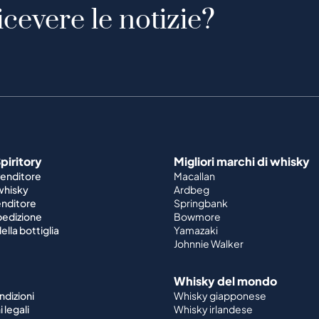
icevere le notizie?
piritory
Migliori marchi di whisky
venditore
Macallan
 whisky
Ardbeg
enditore
Springbank
spedizione
Bowmore
ella bottiglia
Yamazaki
Johnnie Walker
Whisky del mondo
ndizioni
Whisky giapponese
 legali
Whisky irlandese