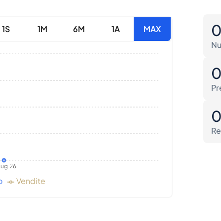
1S
1M
6M
1A
MAX
Nu
Pr
Re
ug 26
o
Vendite