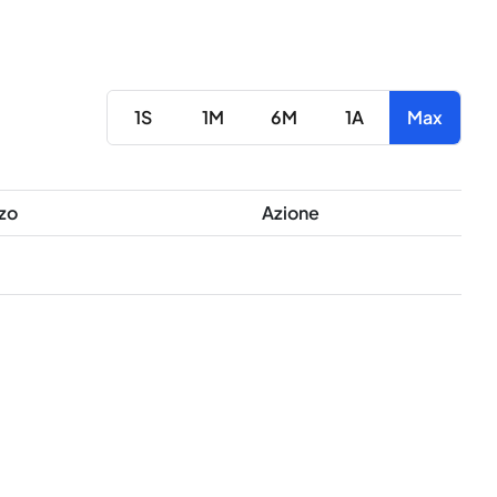
1S
1M
6M
1A
Max
zo
Azione