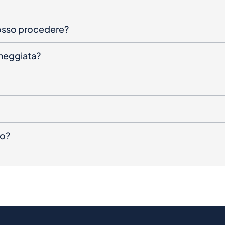
posso procedere?
nneggiata?
to?