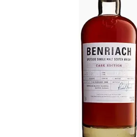
Taiwan
Glendronach
Stati Uniti
Highland Park
Redbreast
Marche
Royal Salute
Ardbeg
Springbank
Dalmore
Glenfiddich
Bourbon e Americano
Hibiki
Blanton's
Johnnie Walker
Booker's
Laphroaig
Eagle Rare
Macallan
Jack Daniel's
Midleton
Jim Beam
Springbank
Maker's Mark
Yamazaki
Michter's
Pappy Van Winkle
Migliori Offerte
Weller
Offerte Hot
Woodford Reserve
Sotto 50€
50-100€
Distillati e Rum