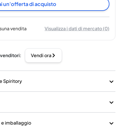
i un'offerta di acquisto
suna vendita
Visualizza i dati di mercato
(
0
)
 venditori
:
Vendi ora
e Spiritory
a e imballaggio