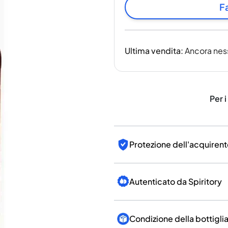
India
Fa
Taiwan
Cina
Corea
Ultima vendita
:
Ancora nes
America e Caraibi
Stati Uniti
Canada
Messico
Per i
Giamaica
Guyana
Barbados
Protezione dell'acquirent
Autenticato da Spiritory
Condizione della bottigli