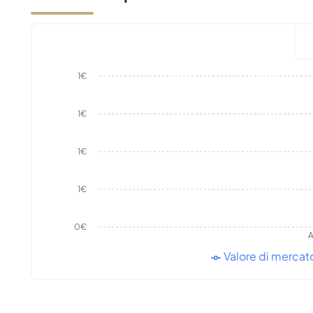
1€
1€
1€
1€
0€
A
Valore di mercat