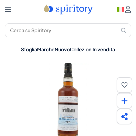
Sfoglia
Marche
Nuovo
Collezioni
In vendita