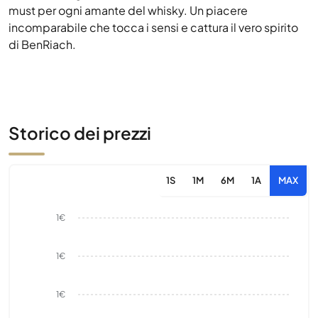
must per ogni amante del whisky. Un piacere
incomparabile che tocca i sensi e cattura il vero spirito
di BenRiach.
Storico dei prezzi
1S
1M
6M
1A
MAX
1€
1€
1€