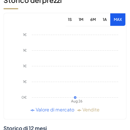
Storico dei prezzi
1S
1M
6M
1A
MAX
1€
1€
1€
1€
0€
Aug 26
Valore di mercato
Vendite
Storico di 12 mesi