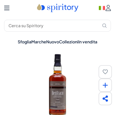
Sfoglia
Marche
Nuovo
Collezioni
In vendita