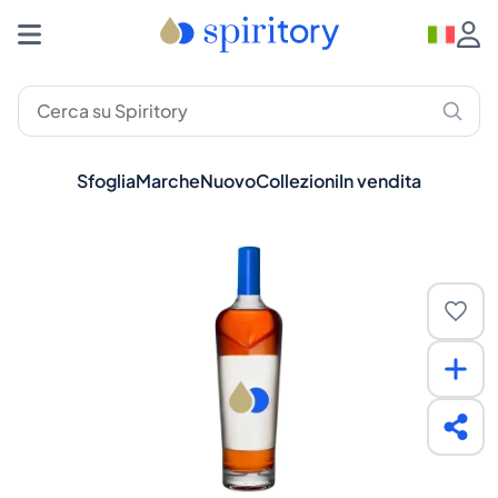
Sfoglia
Marche
Nuovo
Collezioni
In vendita