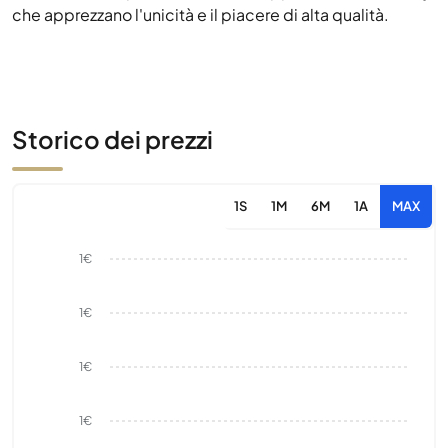
che apprezzano l'unicità e il piacere di alta qualità.
Storico dei prezzi
1S
1M
6M
1A
MAX
1€
1€
1€
1€