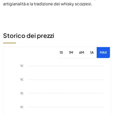
artigianalità e la tradizione dei whisky scozzesi.
Storico dei prezzi
1S
1M
6M
1A
MAX
1€
1€
1€
1€