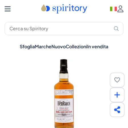
Sfoglia
Marche
Nuovo
Collezioni
In vendita