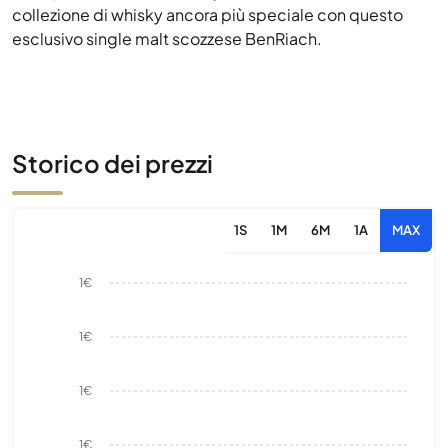
collezione di whisky ancora più speciale con questo
esclusivo single malt scozzese BenRiach.
Storico dei prezzi
1S
1M
6M
1A
MAX
1€
1€
1€
1€