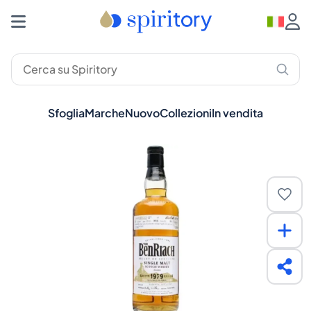
Sfoglia
Marche
Nuovo
Collezioni
In vendita