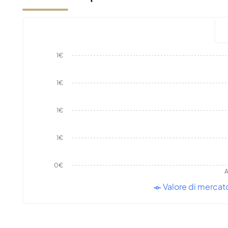
1€
1€
1€
1€
0€
A
Valore di mercat