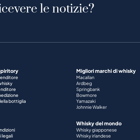
icevere le notizie?
piritory
Migliori marchi di whisky
venditore
Macallan
 whisky
Ardbeg
enditore
Springbank
spedizione
Bowmore
ella bottiglia
Yamazaki
Johnnie Walker
Whisky del mondo
ndizioni
Whisky giapponese
 legali
Whisky irlandese