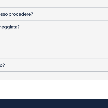
posso procedere?
nneggiata?
to?