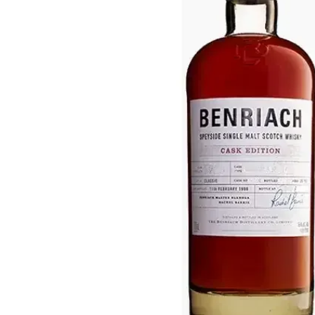
Taiwan
Glendronach
Stati Uniti
Highland Park
Redbreast
Marche
Royal Salute
Ardbeg
Springbank
Dalmore
Glenfiddich
Bourbon e Americano
Hibiki
Blanton's
Johnnie Walker
Booker's
Laphroaig
Eagle Rare
Macallan
Jack Daniel's
Midleton
Jim Beam
Springbank
Maker's Mark
Yamazaki
Michter's
Pappy Van Winkle
Migliori Offerte
Weller
Offerte Hot
Woodford Reserve
Sotto 50€
50-100€
Distillati e Rum