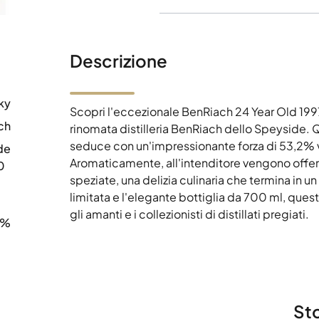
Descrizione
ky
Scopri l'eccezionale BenRiach 24 Year Old 1997
ch
rinomata distilleria BenRiach dello Speyside. 
seduce con un'impressionante forza di 53,2% v
de
Aromaticamente, all'intenditore vengono offerte
0
speziate, una delizia culinaria che termina in u
limitata e l'elegante bottiglia da 700 ml, que
gli amanti e i collezionisti di distillati pregiati.
2%
Sto