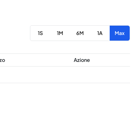
1S
1M
6M
1A
Max
zo
Azione