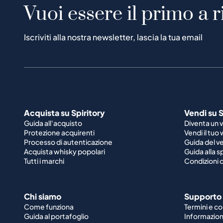
Vuoi essere il primo a r
Iscriviti alla nostra newsletter, lascia la tua email
Acquista su Spiritory
Vendi su S
Guida all'acquisto
Diventa un 
Protezione acquirenti
Vendi il tuo
Processo di autenticazione
Guida del v
Acquista whisky popolari
Guida alla 
Tutti i marchi
Condizioni d
Chi siamo
Supporto
Come funziona
Termini e co
Guida al portafoglio
Informazioni