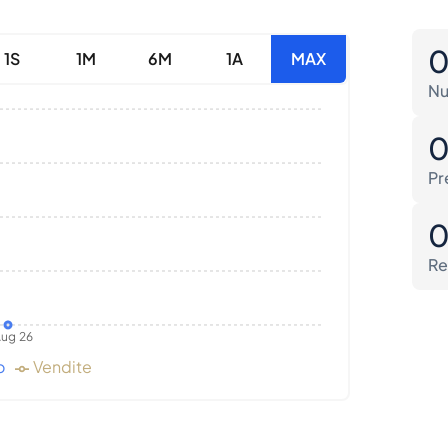
1S
1M
6M
1A
MAX
Nu
Pr
Re
ug 26
o
Vendite