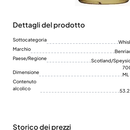
100-200€
Clase Azul
200-500€
Diplomatico
Prossime Uscite
Don Julio
Gin Mare
Dettagli del prodotto
Collezioni
Mangabeiras
Preferiti dai Clienti
Hennessy
Sottocategoria
Raro e da Collezione
Whis
Martell
Edizioni Limitate
Marchio
Monkey 47
Benria
Distilleria Chiusa
Remy Martin
Paese/Regione
Scotland/Speysi
Whisky Affumicato
Ron Zacapa
70
Whisky Dolce
Dimensione
ML
Contenuto
alcolico
53.
Storico dei prezzi