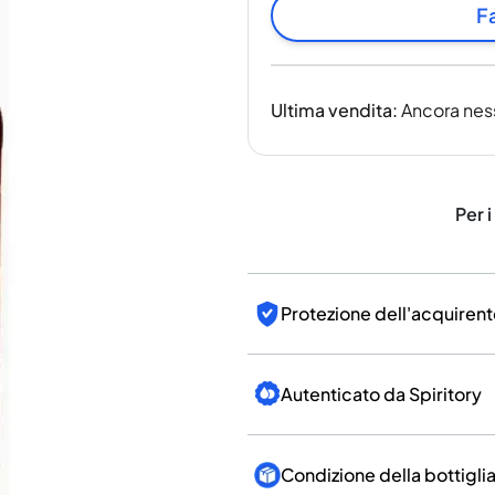
India
Fa
Taiwan
Cina
Corea
Ultima vendita
:
Ancora nes
America e Caraibi
Stati Uniti
Canada
Messico
Per i
Giamaica
Guyana
Barbados
Protezione dell'acquirent
Autenticato da Spiritory
Condizione della bottigli