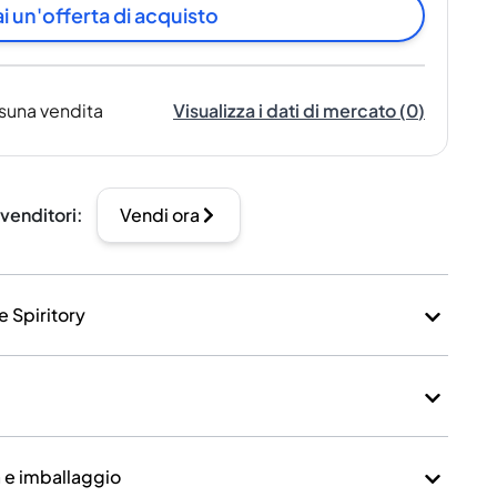
i un'offerta di acquisto
suna vendita
Visualizza i dati di mercato
(
0
)
 venditori
:
Vendi ora
e Spiritory
a e imballaggio