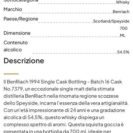
Dimensione
ML
Contenuto
alcolico
54.5%
Descrizione
Il BenRiach 1994 Single Cask Bottling - Batch 16 Cask
No.7379, un eccezionale single malt della stimata
distilleria BenRiach nella rinomata regione scozzese
dello Speyside, incarna l'essenza della vera artigianalità.
Con un'età impressionante di 24 anni e una gradazione
alcolica di 54,5%, questo whisky dispiega un
complesso spettro di aromi. Questa squisita goccia è
presentata in una bottiglia da 700 ml, ideale per
collezionisti e intenditori di malti scozzesi. Caratteristici
sono i sapori profondi, che vengono intensificati dal
tradizionale metodo di invecchiamento in botte singola.
L'edizione limitata di questo whisky single cask del 1994