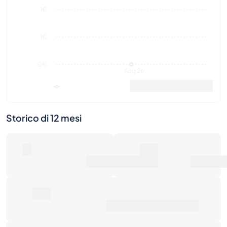
0€
Aug 26
Valore di mercato
Vendite
Storico di 12 mesi
0
0€
Numero di vendite
Valore di mercato
0€
Prezzo medio di vendita
0€
Rendimento totale