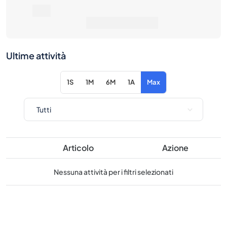
Ultime attività
1S
1M
6M
1A
Max
Articolo
Azione
Nessuna attività per i filtri selezionati
Considera questi prodotti simili