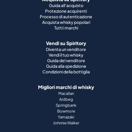
Vendi su Spiritory
Diventa un venditore
Vendi il tuo whisky
Guida del venditore
Guida alla spedizione
Condizioni della bottiglia
Migliori marchi di whisky
Macallan
Ardbeg
Springbank
Bowmore
Yamazaki
Johnnie Walker
Migliori marchi di whisky scozzese
Highland Park
Laphroaig
Glenfiddich