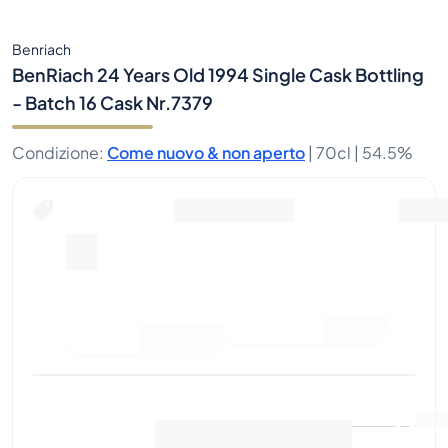
Benriach
BenRiach 24 Years Old 1994 Single Cask Bottling
- Batch 16 Cask Nr.7379
Condizione
:
Come nuovo & non aperto
|
70cl |
54.5%
Fai un'offerta di acquisto
Ultima vendita
:
Ancora
Visualizza i dati di mercato
(
0
)
nessuna vendita
Vendi ora