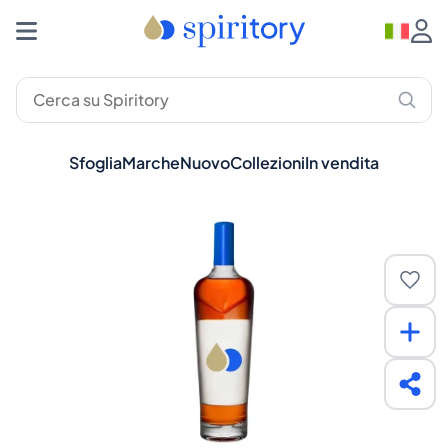
Sfoglia
Marche
Nuovo
Collezioni
In vendita