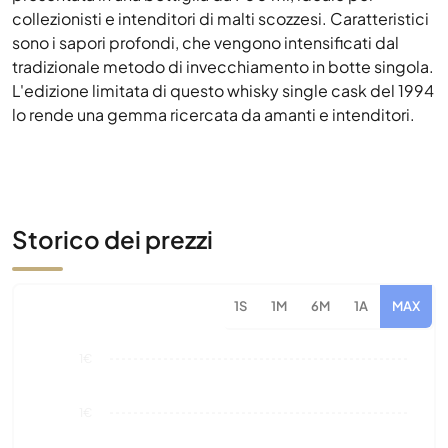
lo rende una gemma ricercata da amanti e intenditori.
Storico dei prezzi
1S
1M
6M
1A
MAX
1€
1€
1€
1€