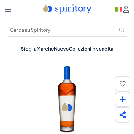
Sfoglia
Marche
Nuovo
Collezioni
In vendita