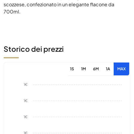
scozzese, confezionato in un elegante flacone da
700ml.
Storico dei prezzi
1S
1M
6M
1A
MAX
1€
1€
1€
1€