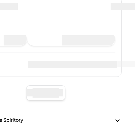
spedizione inclusa
to
Compra ora
suna vendita
Visualizza i dati di mercato
(
..
)
 venditori
:
Vendi ora
e Spiritory