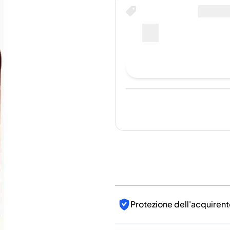
India
Compra ora per
Taiwan
Cina
--
Corea
America e Caraibi
Fai un'offerta di acquis
Stati Uniti
Canada
Messico
Giamaica
Ultima vendita
:
Ancora nes
Guyana
Barbados
Per i
Protezione dell'acquirent