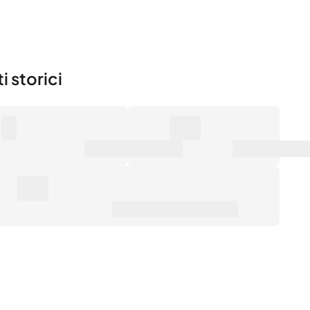
i storici
0
0€
mero di vendite
Valore di mercato
0€
ezzo medio di vendita