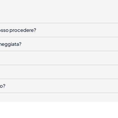
posso procedere?
nneggiata?
to?