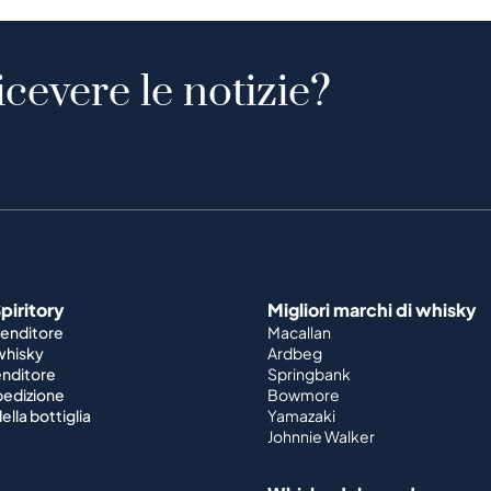
icevere le notizie?
piritory
Migliori marchi di whisky
venditore
Macallan
 whisky
Ardbeg
enditore
Springbank
spedizione
Bowmore
ella bottiglia
Yamazaki
Johnnie Walker