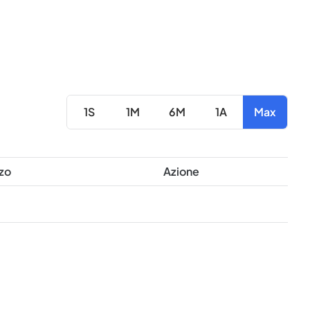
1S
1M
6M
1A
Max
zo
Azione