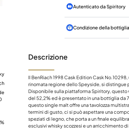
Autenticato da Spiritory
Condizione della bottigli
Descrizione
ky
Il BenRiach 1998 Cask Edition Cask No.10298, u
ch
rinomata regione dello Speyside, si distingue 
Disponibile sulla piattaforma Spiritory, quest
de
del 52,2% ed è presentato in una bottiglia da
0
questo single malt offre una tavolozza multistrato
termini di gusto, ci si può aspettare una compo
speziati di legno, che porta a un finale equilibr
2%
esclusivi whisky scozzesi e un arricchimento di