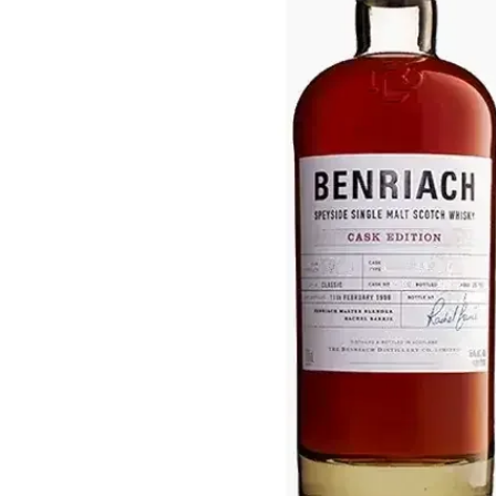
Taiwan
Glendronach
Stati Uniti
Highland Park
Redbreast
Marche
Royal Salute
Ardbeg
Springbank
Dalmore
Glenfiddich
Bourbon e Americano
Hibiki
Blanton's
Johnnie Walker
Booker's
Laphroaig
Eagle Rare
Macallan
Jack Daniel's
Midleton
Jim Beam
Springbank
Maker's Mark
Yamazaki
Michter's
Pappy Van Winkle
Migliori Offerte
Weller
Offerte Hot
Woodford Reserve
Sotto 50€
50-100€
Distillati e Rum