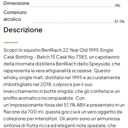
Dimensione
ML
Contenuto
alcolico
51.1%
Descrizione
Scopri lo squisito BenRiach 22 Year Old 1995 Single
Cask Bottling - Batch 15 Cask No.7383, un capolavoro
della rinomata distilleria BenRiach dello Speyside, che
rappresenta la vera artigianalità scozzese. Questo
whisky single malt, distillato nel 1995 e accuratamente
imbottigliato nel 2018, colpisce per il suo
invecchiamento in botte singola, che gli conferisce un
profilo aromatico incomparabile. Con
un'impressionante forza del 51,1% ABV e presentato in un
flacone da 700 ml, questa goccia è un vero oggetto da
collezione per intenditori. Gli aromi sono un'armoniosa
sinfonia di frutta ricca ed eleganti note speziate, che