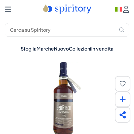
Sfoglia
Marche
Nuovo
Collezioni
In vendita