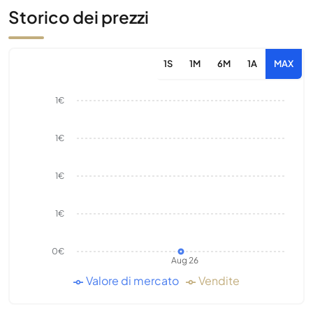
Storico dei prezzi
1S
1M
6M
1A
MAX
1€
1€
1€
1€
0€
Aug 26
Valore di mercato
Vendite