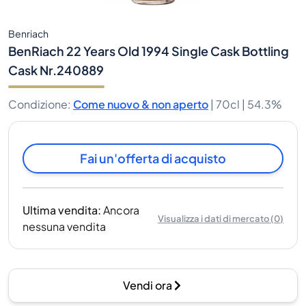
Benriach
BenRiach 22 Years Old 1994 Single Cask Bottling
Cask Nr.240889
Condizione
:
Come nuovo & non aperto
|
70cl |
54.3%
Fai un'offerta di acquisto
Ultima vendita
:
Ancora
Visualizza i dati di mercato
(
0
)
nessuna vendita
Vendi ora