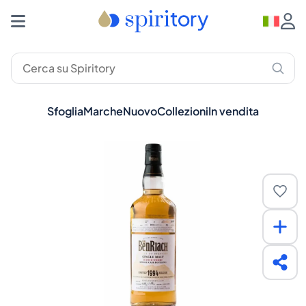
Sfoglia
Marche
Nuovo
Collezioni
In vendita