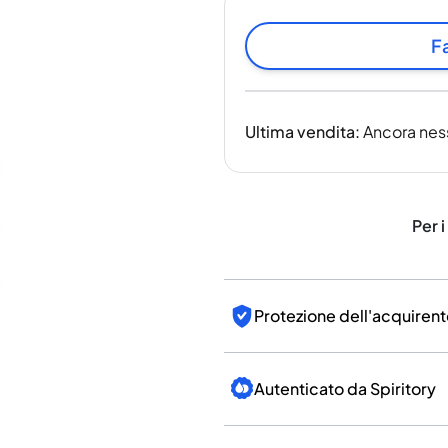
India
Taiwan
Fa
Cina
Corea
America e Caraibi
Ultima vendita
:
Ancora nes
Stati Uniti
Canada
Messico
Giamaica
Per i
Guyana
Barbados
Protezione dell'acquirent
Autenticato da Spiritory