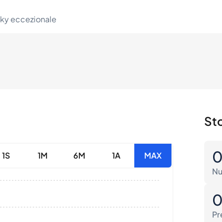
sky eccezionale
Sto
1S
1M
6M
1A
MAX
Nu
Pr