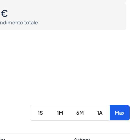
0€
ndimento totale
1S
1M
6M
1A
Max
zo
Azione