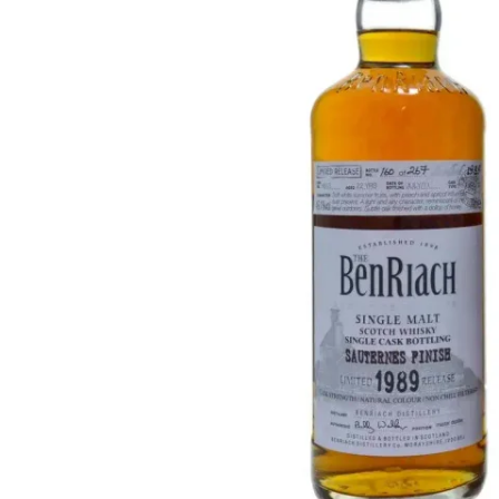
Taiwan
Glendronach
Stati Uniti
Highland Park
Redbreast
Marche
Royal Salute
Ardbeg
Springbank
Dalmore
Glenfiddich
Bourbon e Americano
Hibiki
Blanton's
Johnnie Walker
Booker's
Laphroaig
Eagle Rare
Macallan
Jack Daniel's
Midleton
Jim Beam
Springbank
Maker's Mark
Yamazaki
Michter's
Pappy Van Winkle
Migliori Offerte
Weller
Offerte Hot
Woodford Reserve
Sotto 50€
50-100€
Distillati e Rum