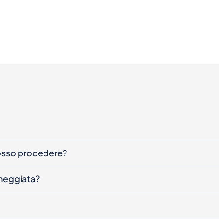
posso procedere?
nneggiata?