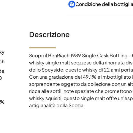
Condizione della bottigli
Descrizione
ky
Scopri il BenRiach 1989 Single Cask Bottling 
ch
whisky single malt scozzese della rinomata dist
dello Speyside, questo whisky di 22 anni port
de
Con una gradazione del 49,1% e imbottigliato i
0
sorprendente oggetto da collezione con un alto
ricca alle sottili note speziate che promettono 
whisky squisiti, questo single malt offre un'esp
1%
artigianalità della Scozia.