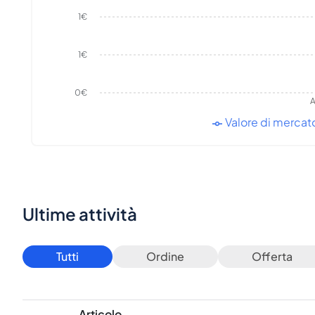
1€
1€
0€
A
Valore di mercat
Ultime attività
Tutti
Ordine
Offerta
Articolo