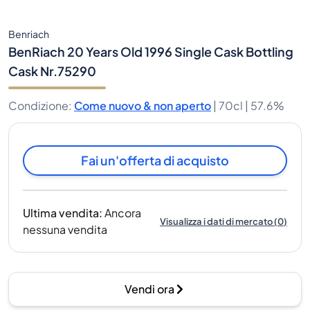
Benriach
BenRiach 20 Years Old 1996 Single Cask Bottling
Cask Nr.75290
Condizione
:
Come nuovo & non aperto
|
70cl |
57.6%
Fai un'offerta di acquisto
Ultima vendita
:
Ancora
Visualizza i dati di mercato
(
0
)
nessuna vendita
Vendi ora