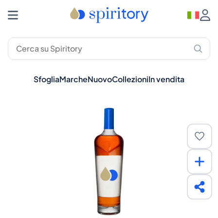
Sfoglia
Marche
Nuovo
Collezioni
In vendita