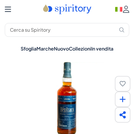
Sfoglia
Marche
Nuovo
Collezioni
In vendita