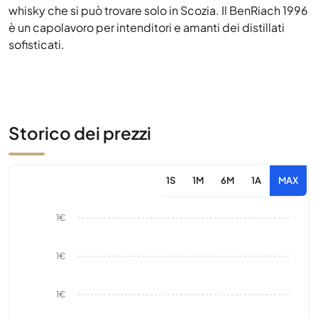
whisky che si può trovare solo in Scozia. Il BenRiach 1996
è un capolavoro per intenditori e amanti dei distillati
sofisticati.
Storico dei prezzi
1S
1M
6M
1A
MAX
1€
1€
1€