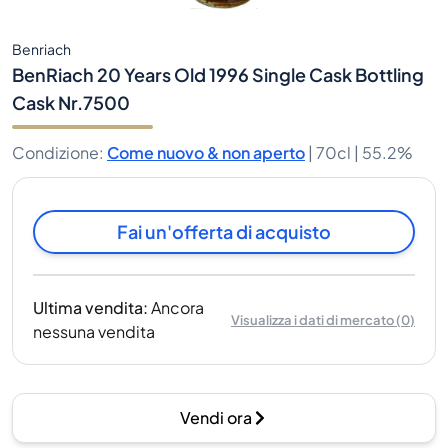
Benriach
BenRiach 20 Years Old 1996 Single Cask Bottling
Cask Nr.7500
Condizione
:
Come nuovo & non aperto
|
70cl |
55.2%
Fai un'offerta di acquisto
Ultima vendita
:
Ancora
Visualizza i dati di mercato
(
0
)
nessuna vendita
Vendi ora