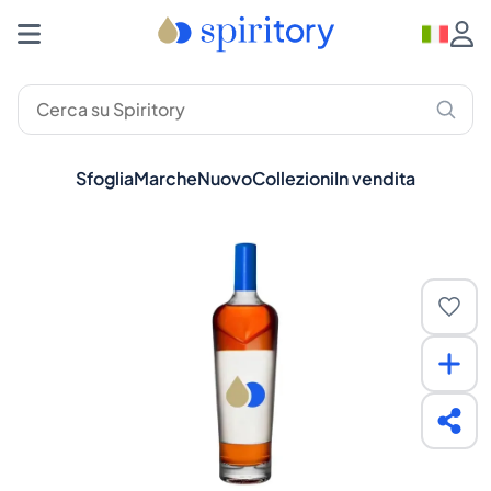
Sfoglia
Marche
Nuovo
Collezioni
In vendita