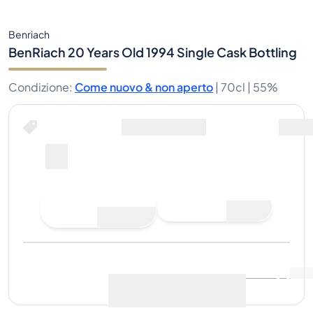
Benriach
BenRiach 20 Years Old 1994 Single Cask Bottling
Condizione
:
Come nuovo & non aperto
|
70cl |
55%
Fai un'offerta di acquisto
Ultima vendita
:
Ancora
Visualizza i dati di mercato
(
0
)
nessuna vendita
Vendi ora