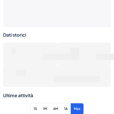
Dati storici
0
0€
Numero di vendite
Valore di mercato
0€
Prezzo medio di vendita
Ultime attività
1S
1M
6M
1A
Max