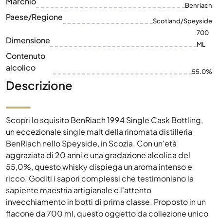
Contenuto
alcolico
55.0%
Descrizione
Scopri lo squisito BenRiach 1994 Single Cask Bottling,
un eccezionale single malt della rinomata distilleria
BenRiach nello Speyside, in Scozia. Con un'età
aggraziata di 20 anni e una gradazione alcolica del
55,0%, questo whisky dispiega un aroma intenso e
ricco. Goditi i sapori complessi che testimoniano la
sapiente maestria artigianale e l'attento
invecchiamento in botti di prima classe. Proposto in un
flacone da 700 ml, questo oggetto da collezione unico
rappresenta la quintessenza del whisky scozzese. Il
BenRiach 1994 Single Cask Bottling è un must per gli
intenditori e gli amanti dei vini pregiati che sono alla
ricerca di un'esperienza di gusto incomparabile.