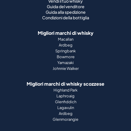
Migliori marchi di whisky
Macallan
Ardbeg
Springbank
Bowmore
Yamazaki
Johnnie Walker
Migliori marchi di whisky scozzese
Highland Park
Laphroaig
Glenfiddich
Lagavulin
Ardbeg
Glenmorangie
Chi siamo
Come funziona
Guida al portafoglio
Azienda
Stampa