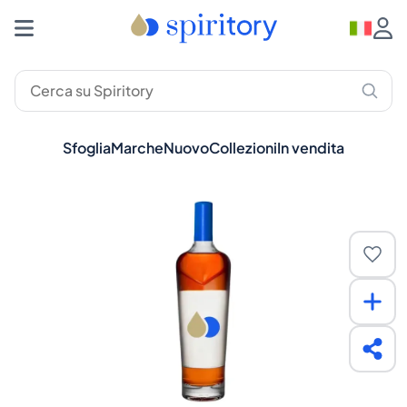
Sfoglia
Marche
Nuovo
Collezioni
In vendita