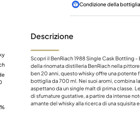
Condizione della bottigli
Descrizione
ky
Scopri il BenRiach 1988 Single Cask Bottling 
ch
della rinomata distilleria BenRiach nella pitto
ben 20 anni, questo whisky offre una potente 
de
bottiglia da 700 ml. Nei suoi aromi, combina la 
0
aspettano da un single malt di prima classe. Le
di sfumature gustative, a partire da intense no
amante del whisky alla ricerca di una squisita
3%