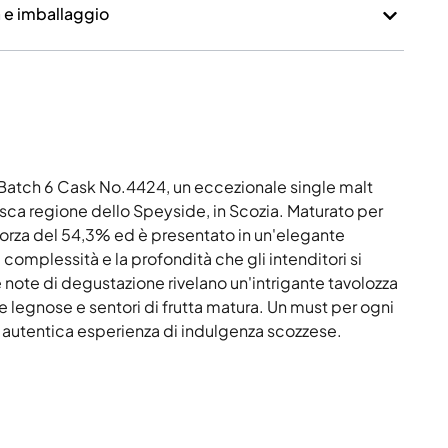
a e imballaggio
- Batch 6 Cask No.4424, un eccezionale single malt
resca regione dello Speyside, in Scozia. Maturato per
forza del 54,3% ed è presentato in un'elegante
complessità e la profondità che gli intenditori si
 note di degustazione rivelano un'intrigante tavolozza
te legnose e sentori di frutta matura. Un must per ogni
 e autentica esperienza di indulgenza scozzese.