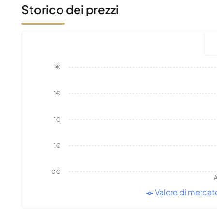
Storico dei prezzi
1€
1€
1€
1€
0€
A
Valore di mercat