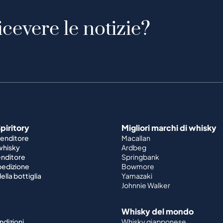
icevere le notizie?
piritory
Migliori marchi di whisky
venditore
Macallan
 whisky
Ardbeg
enditore
Springbank
spedizione
Bowmore
ella bottiglia
Yamazaki
Johnnie Walker
Whisky del mondo
ndizioni
Whisky giapponese