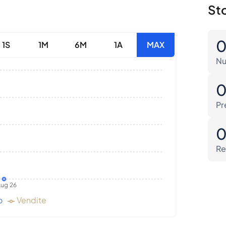
Sto
1S
1M
6M
1A
MAX
Nu
Pr
Re
ug 26
o
Vendite