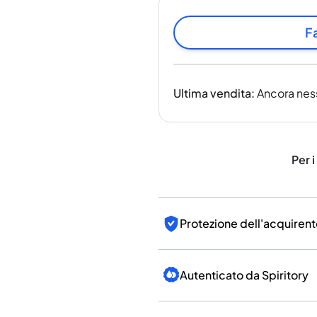
India
Taiwan
Fa
Cina
Corea
America e Caraibi
Ultima vendita
:
Ancora nes
Stati Uniti
Canada
Messico
Giamaica
Per i
Guyana
Barbados
Protezione dell'acquirent
Autenticato da Spiritory