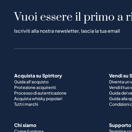
Vuoi essere il primo a r
Iscriviti alla nostra newsletter, lascia la tua email
Acquista su Spiritory
Vendi su S
Guida all'acquisto
Diventa un 
Protezione acquirenti
Vendi il tuo
Processo di autenticazione
Guida del v
Acquista whisky popolari
Guida alla 
Tutti i marchi
Condizioni d
Chi siamo
Supporto
Come funziona
Termini e co