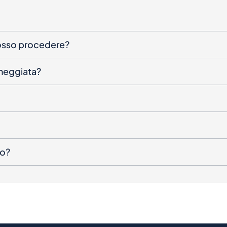
posso procedere?
nneggiata?
to?