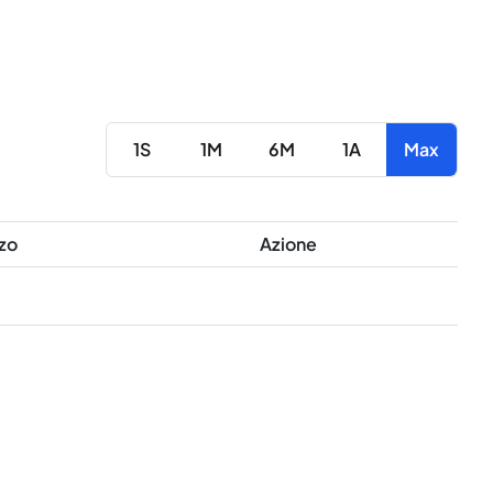
1S
1M
6M
1A
Max
zo
Azione