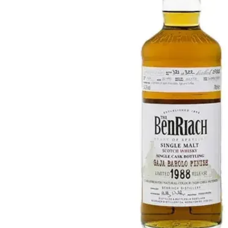
Taiwan
Glendronach
Stati Uniti
Highland Park
Redbreast
Marche
Royal Salute
Ardbeg
Springbank
Dalmore
Glenfiddich
Bourbon e Americano
Hibiki
Blanton's
Johnnie Walker
Booker's
Laphroaig
Eagle Rare
Macallan
Jack Daniel's
Midleton
Jim Beam
Springbank
Maker's Mark
Yamazaki
Michter's
Pappy Van Winkle
Migliori Offerte
Weller
Offerte Hot
Woodford Reserve
Sotto 50€
50-100€
Distillati e Rum