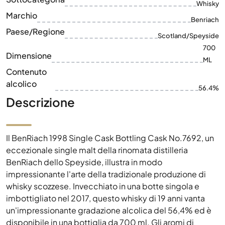
Dimensione
ML
Contenuto
alcolico
56.4%
Descrizione
Il BenRiach 1998 Single Cask Bottling Cask No.7692, un
eccezionale single malt della rinomata distilleria
BenRiach dello Speyside, illustra in modo
impressionante l'arte della tradizionale produzione di
whisky scozzese. Invecchiato in una botte singola e
imbottigliato nel 2017, questo whisky di 19 anni vanta
un'impressionante gradazione alcolica del 56,4% ed è
disponibile in una bottiglia da 700 ml. Gli aromi di
questo whisky sono ricchi e complessi, con ogni nota di
degustazione che rivela gli strati profondi e volatili di
sapore che gli intenditori apprezzano particolarmente.
Come imbottigliamento in botte singola, questo