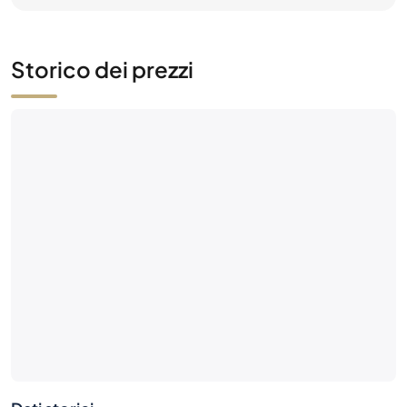
Ancora nessuna attività di mercato
Sii il primo: fai un'offerta o metti in vendita questa
bottiglia.
Dati storici
0
0€
Numero di vendite
Valore di mercato