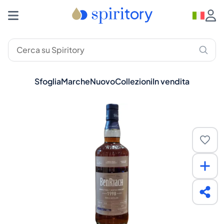
Sfoglia
Marche
Nuovo
Collezioni
In vendita