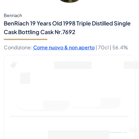
Benriach
BenRiach 19 Years Old 1998 Triple Distilled Single
Cask Bottling Cask Nr.7692
Condizione
:
Come nuovo & non aperto
|
70cl |
56.4%
Fai un'offerta di acquisto
Ultima vendita
:
Ancora
Visualizza i dati di mercato
(
0
)
nessuna vendita
Vendi ora