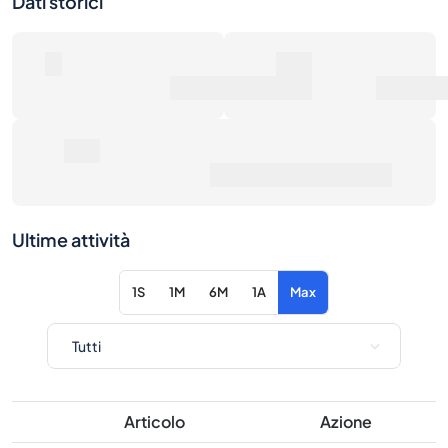
0€
Prezzo medio di vendita
Ultime attività
1S
1M
6M
1A
Max
Articolo
Azione
Nessuna attività per i filtri selezionati