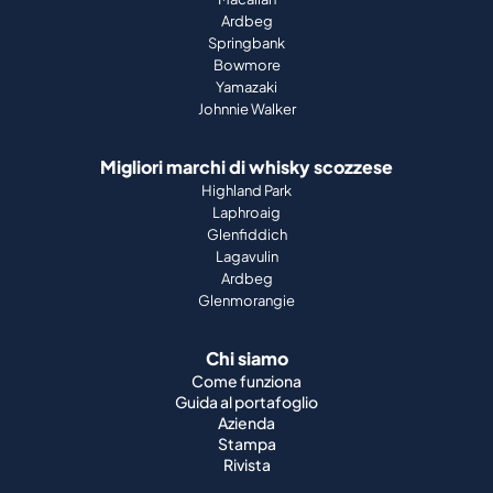
Migliori marchi di whisky scozzese
Highland Park
Laphroaig
Glenfiddich
Lagavulin
Ardbeg
Glenmorangie
Chi siamo
Come funziona
Guida al portafoglio
Azienda
Stampa
Rivista
Supporto
Termini e condizioni
Informazioni legali
Privacy dei dati