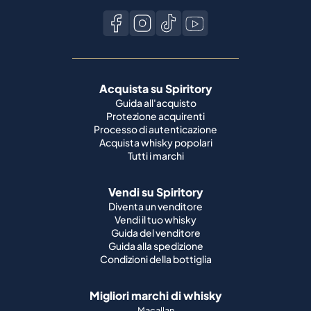
Acquista su Spiritory
Guida all'acquisto
Protezione acquirenti
Processo di autenticazione
Acquista whisky popolari
Tutti i marchi
Vendi su Spiritory
Diventa un venditore
Vendi il tuo whisky
Guida del venditore
Guida alla spedizione
Condizioni della bottiglia
Migliori marchi di whisky
Macallan
Ardbeg
Springbank
Bowmore
Yamazaki
Johnnie Walker